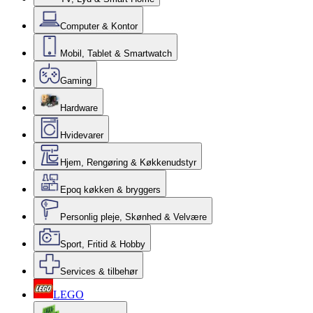
Computer & Kontor
Mobil, Tablet & Smartwatch
Gaming
Hardware
Hvidevarer
Hjem, Rengøring & Køkkenudstyr
Epoq køkken & bryggers
Personlig pleje, Skønhed & Velvære
Sport, Fritid & Hobby
Services & tilbehør
LEGO