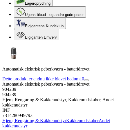
Lageroprydning
Ugens tilbud - og andre gode priser
Elgigantens Kundeklub
Elgiganten Erhverv
Automatisk elektrisk peberkværn - batteridrevet
Dette produkt er endnu ikke blevet bedømt.
0
Automatisk elektrisk peberkværn - batteridrevet
904239
904239
Hjem, Rengøring & Køkkenudstyr, Køkkenredskaber, Andet
køkkenudstyr
INF
7314280949793
Hjem, Rengøring & Køkkenudstyr
Køkkenredskaber
Andet
køkkenudstyr