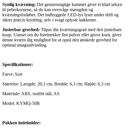
Synlig kværning:
Det gennemsigtige kammer giver et klart udsyn
til peberkornene, så du kan overvåge mængden og
kværningsforløbet. Det indbyggede LED-lys lyser under drift og
sikrer præcis krydring, selv i svagt oplyste køkkener.
Justerbar grovhed:
Tilpas din kværningsgrad med den justerbare
knap. Uanset om du foretrækker fint pulver eller grove korn, giver
denne kværn dig mulighed for at opnå den ønskede grovhed for
optimal smagsudvinding.
Specifikationer:
Farve: Sort
Størrelse: Længde: 20,1 cm, Bredde: 6,3 cm, Højde: 6,3 cm
Materiale: ABS, rustfrit stål, AS
Model: KYMQ-50B
Pakken indeholder: