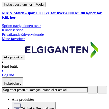
Indtast postnummer
Vælg
Mix & Match - spar 1.000 kr. for hver 4.000 kr. du køber for.
Klik
her
Spring navigationen over
Kundeservice
Privatkunde
Erhvervskunde
Mine favoritter
Alle produkter
Find butik
Log ind
Indkøbskurv
Alle produkter
TV, Lyd & Smart Home