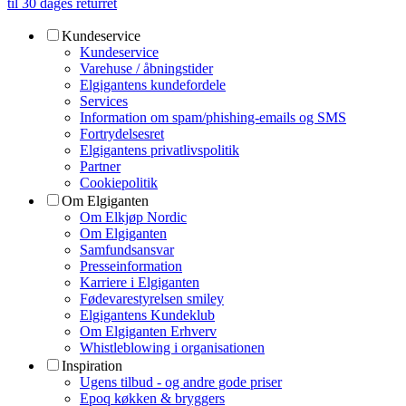
til 30 dages returret
Kundeservice
Kundeservice
Varehuse / åbningstider
Elgigantens kundefordele
Services
Information om spam/phishing-emails og SMS
Fortrydelsesret
Elgigantens privatlivspolitik
Partner
Cookiepolitik
Om Elgiganten
Om Elkjøp Nordic
Om Elgiganten
Samfundsansvar
Presseinformation
Karriere i Elgiganten
Fødevarestyrelsen smiley
Elgigantens Kundeklub
Om Elgiganten Erhverv
Whistleblowing i organisationen
Inspiration
Ugens tilbud - og andre gode priser
Epoq køkken & bryggers