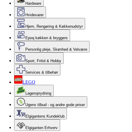
Hardware
Hvidevarer
Hjem, Rengøring & Køkkenudstyr
Epoq køkken & bryggers
Personlig pleje, Skønhed & Velvære
Sport, Fritid & Hobby
Services & tilbehør
LEGO
Lageroprydning
Ugens tilbud - og andre gode priser
Elgigantens Kundeklub
Elgiganten Erhverv