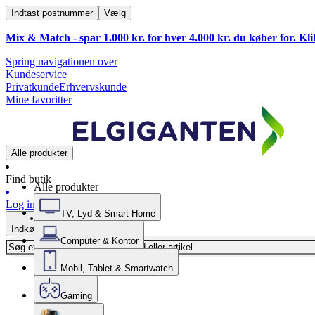
Indtast postnummer
Vælg
Mix & Match - spar 1.000 kr. for hver 4.000 kr. du køber for. Kl
Spring navigationen over
Kundeservice
Privatkunde
Erhvervskunde
Mine favoritter
Alle produkter
Find butik
Alle produkter
Log ind
TV, Lyd & Smart Home
Indkøbskurv
Computer & Kontor
Mobil, Tablet & Smartwatch
Gaming