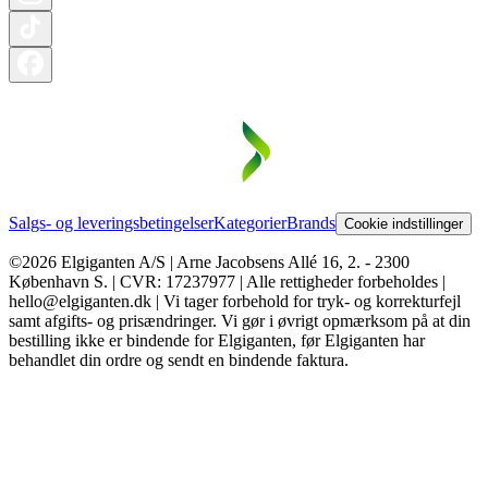
Salgs- og leveringsbetingelser
Kategorier
Brands
Cookie indstillinger
©2026 Elgiganten A/S | Arne Jacobsens Allé 16, 2. - 2300
København S. | CVR: 17237977 | Alle rettigheder forbeholdes |
hello@elgiganten.dk | Vi tager forbehold for tryk- og korrekturfejl
samt afgifts- og prisændringer. Vi gør i øvrigt opmærksom på at din
bestilling ikke er bindende for Elgiganten, før Elgiganten har
behandlet din ordre og sendt en bindende faktura.