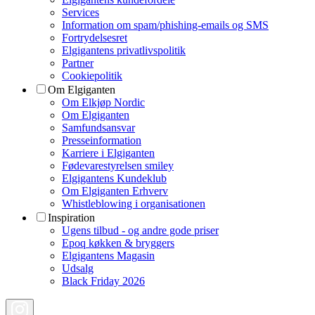
Services
Information om spam/phishing-emails og SMS
Fortrydelsesret
Elgigantens privatlivspolitik
Partner
Cookiepolitik
Om Elgiganten
Om Elkjøp Nordic
Om Elgiganten
Samfundsansvar
Presseinformation
Karriere i Elgiganten
Fødevarestyrelsen smiley
Elgigantens Kundeklub
Om Elgiganten Erhverv
Whistleblowing i organisationen
Inspiration
Ugens tilbud - og andre gode priser
Epoq køkken & bryggers
Elgigantens Magasin
Udsalg
Black Friday 2026