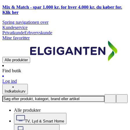
Mix & Match - spar 1.000 kr. for hver 4.000 kr. du køber for.
Klik
her
Spring navigationen over
Kundeservice
Privatkunde
Erhvervskunde
Mine favoritter
Alle produkter
Find butik
Log ind
Indkøbskurv
Alle produkter
TV, Lyd & Smart Home