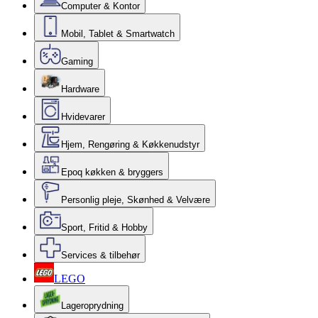
Computer & Kontor
Mobil, Tablet & Smartwatch
Gaming
Hardware
Hvidevarer
Hjem, Rengøring & Køkkenudstyr
Epoq køkken & bryggers
Personlig pleje, Skønhed & Velvære
Sport, Fritid & Hobby
Services & tilbehør
LEGO
Lageroprydning