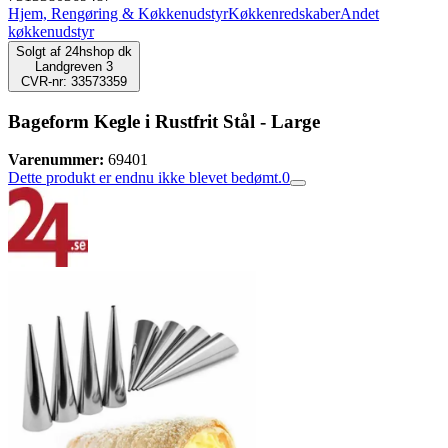
Hjem, Rengøring & Køkkenudstyr
Køkkenredskaber
Andet
køkkenudstyr
Solgt af
24hshop dk
Landgreven 3
CVR-nr: 33573359
Bageform Kegle i Rustfrit Stål - Large
Varenummer:
69401
Dette produkt er endnu ikke blevet bedømt.
0