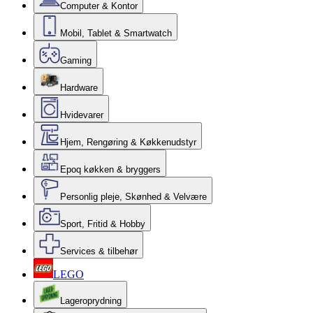
Computer & Kontor
Mobil, Tablet & Smartwatch
Gaming
Hardware
Hvidevarer
Hjem, Rengøring & Køkkenudstyr
Epoq køkken & bryggers
Personlig pleje, Skønhed & Velvære
Sport, Fritid & Hobby
Services & tilbehør
LEGO
Lageroprydning