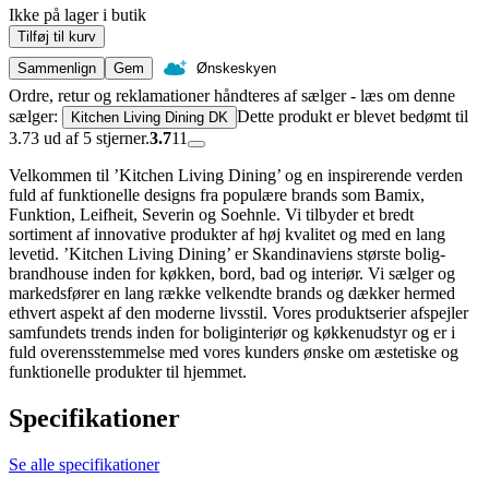
Ikke på lager i butik
Tilføj til kurv
Sammenlign
Gem
Ønskeskyen
Ordre, retur og reklamationer håndteres af sælger - læs om denne
sælger:
Dette produkt er blevet bedømt til
Kitchen Living Dining DK
3.73 ud af 5 stjerner.
3.7
11
Velkommen til ’Kitchen Living Dining’ og en inspirerende verden
fuld af funktionelle designs fra populære brands som Bamix,
Funktion, Leifheit, Severin og Soehnle. Vi tilbyder et bredt
sortiment af innovative produkter af høj kvalitet og med en lang
levetid. ’Kitchen Living Dining’ er Skandinaviens største bolig-
brandhouse inden for køkken, bord, bad og interiør. Vi sælger og
markedsfører en lang række velkendte brands og dækker hermed
ethvert aspekt af den moderne livsstil. Vores produktserier afspejler
samfundets trends inden for boliginteriør og køkkenudstyr og er i
fuld overensstemmelse med vores kunders ønske om æstetiske og
funktionelle produkter til hjemmet.
Specifikationer
Se alle specifikationer