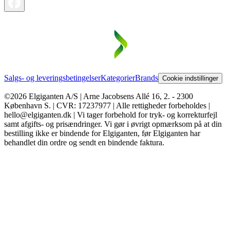
Salgs- og leveringsbetingelser
Kategorier
Brands
Cookie indstillinger
©2026 Elgiganten A/S | Arne Jacobsens Allé 16, 2. - 2300
København S. | CVR: 17237977 | Alle rettigheder forbeholdes |
hello@elgiganten.dk | Vi tager forbehold for tryk- og korrekturfejl
samt afgifts- og prisændringer. Vi gør i øvrigt opmærksom på at din
bestilling ikke er bindende for Elgiganten, før Elgiganten har
behandlet din ordre og sendt en bindende faktura.