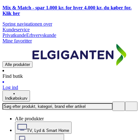
Mix & Match - spar 1.000 kr. for hver 4.000 kr. du køber for.
Klik
her
Spring navigationen over
Kundeservice
Privatkunde
Erhvervskunde
Mine favoritter
Alle produkter
Find butik
Log ind
Indkøbskurv
Alle produkter
TV, Lyd & Smart Home