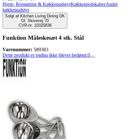
Hjem, Rengøring & Køkkenudstyr
Køkkenredskaber
Andet
køkkenudstyr
Solgt af
Kitchen Living Dining DK
Gl. Skivevej 70
CVR-nr: 10325838
Funktion Måleskesæt 4 stk. Stål
Varenummer:
589383
Dette produkt er endnu ikke blevet bedømt.
0