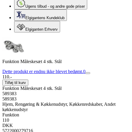
Ugens tilbud - og andre gode priser
Elgigantens Kundeklub
Elgiganten Erhverv
Funktion Måleskesæt 4 stk. Stål
Dette produkt er endnu ikke blevet bedømt.
0
110.-
Tilføj til kurv
Funktion Måleskesæt 4 stk. Stål
589383
589383
Hjem, Rengøring & Køkkenudstyr, Køkkenredskaber, Andet
køkkenudstyr
Funktion
110
DKK
5722000279716