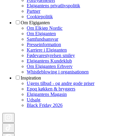
Fortrydelsesret
Elgigantens privatlivspolitik
Partner
Cookiepolitik
Om Elgiganten
Om Elkjøp Nordic
Om Elgiganten
Samfundsansvar
Presseinformation
Karriere i Elgiganten
Fødevarestyrelsen smiley
Elgigantens Kundeklub
Om Elgiganten Erhverv
Whistleblowing i organisationen
Inspiration
Ugens tilbud - og andre gode priser
Epoq køkken & bryggers
Elgigantens Magasin
Udsalg
Black Friday 2026