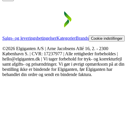
Salgs- og leveringsbetingelser
Kategorier
Brands
Cookie indstillinger
©2026 Elgiganten A/S | Arne Jacobsens Allé 16, 2. - 2300
København S. | CVR: 17237977 | Alle rettigheder forbeholdes |
hello@elgiganten.dk | Vi tager forbehold for tryk- og korrekturfejl
samt afgifts- og prisændringer. Vi gør i øvrigt opmærksom på at din
bestilling ikke er bindende for Elgiganten, før Elgiganten har
behandlet din ordre og sendt en bindende faktura.