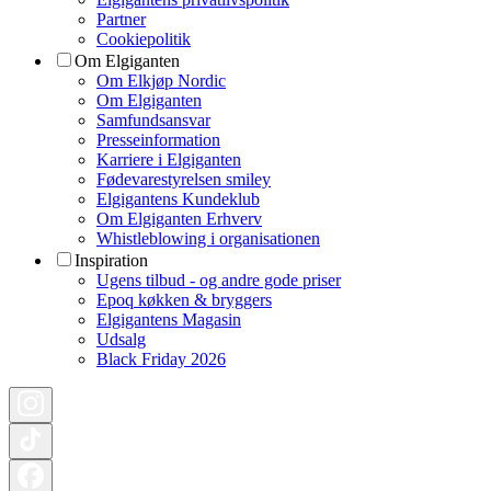
Partner
Cookiepolitik
Om Elgiganten
Om Elkjøp Nordic
Om Elgiganten
Samfundsansvar
Presseinformation
Karriere i Elgiganten
Fødevarestyrelsen smiley
Elgigantens Kundeklub
Om Elgiganten Erhverv
Whistleblowing i organisationen
Inspiration
Ugens tilbud - og andre gode priser
Epoq køkken & bryggers
Elgigantens Magasin
Udsalg
Black Friday 2026