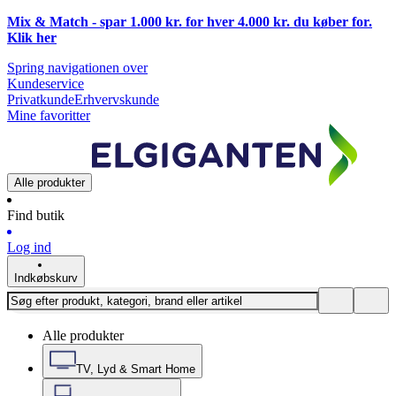
Mix & Match - spar 1.000 kr. for hver 4.000 kr. du køber for.
Klik
her
Spring navigationen over
Kundeservice
Privatkunde
Erhvervskunde
Mine favoritter
Alle produkter
Find butik
Log ind
Indkøbskurv
Alle produkter
TV, Lyd & Smart Home