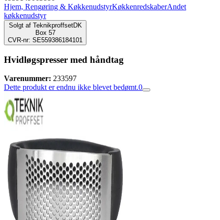
Hjem, Rengøring & Køkkenudstyr
Køkkenredskaber
Andet
køkkenudstyr
Solgt af
TeknikproffsetDK
Box 57
CVR-nr: SE559386184101
Hvidløgspresser med håndtag
Varenummer:
233597
Dette produkt er endnu ikke blevet bedømt.
0