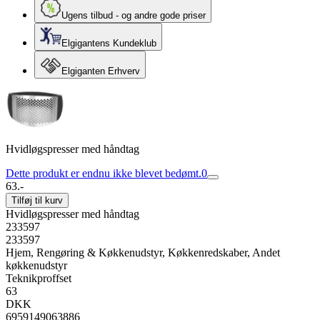
Ugens tilbud - og andre gode priser
Elgigantens Kundeklub
Elgiganten Erhverv
Hvidløgspresser med håndtag
Dette produkt er endnu ikke blevet bedømt.
0
63.-
Tilføj til kurv
Hvidløgspresser med håndtag
233597
233597
Hjem, Rengøring & Køkkenudstyr, Køkkenredskaber, Andet
køkkenudstyr
Teknikproffset
63
DKK
6959149063886