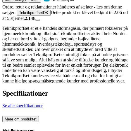
Ordre, retur og reklamationer håndteres af sælger - læs om denne
sælger:
Dette produkt er blevet bedømt til 2.06 ud
TeknikproffsetDK
af 5 stjerner.
2.1
48
Teknikproffset er et e-handels stormagasin, der primært fokuserer på
hjemmeelektronik og tilbehør. Teknikproffset er aktiv i hele Norden
og har en bred vifte af gadgets, herunder højkvalitets
hjemmeelektronik, hverdagsteknologi, sportsudstyr og
skønhedsartikler. Ud over ønsket om at tilbyde en bred vifte af
produkter sætter Teknikproffset et utroligt fokus på at holde priserne
så lave som muligt. Alt i håb om at skabe tilfredse kunder og bidrage
til en bedre samlet oplevelse for hver enkelt forbruger. Da elektronik
undertiden kan være vanskelig at forstå og uforudsigelig, tilbyder
Teknikproffset kundeservice via både e-mail og chat for hurtigt at
kunne hjælpe spørgsmålstegnende kunder med professionelle svar.
Specifikationer
Se alle specifikationer
Mere om produktet
Hvidløgspresser