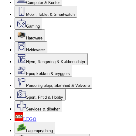
Computer & Kontor
Mobil, Tablet & Smartwatch
Gaming
Hardware
Hvidevarer
Hjem, Rengøring & Køkkenudstyr
Epoq køkken & bryggers
Personlig pleje, Skønhed & Velvære
Sport, Fritid & Hobby
Services & tilbehør
LEGO
Lageroprydning