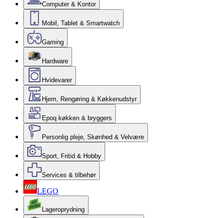
Computer & Kontor
Mobil, Tablet & Smartwatch
Gaming
Hardware
Hvidevarer
Hjem, Rengøring & Køkkenudstyr
Epoq køkken & bryggers
Personlig pleje, Skønhed & Velvære
Sport, Fritid & Hobby
Services & tilbehør
LEGO
Lageroprydning