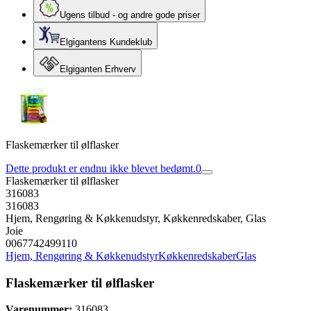
Ugens tilbud - og andre gode priser
Elgigantens Kundeklub
Elgiganten Erhverv
Flaskemærker til ølflasker
Dette produkt er endnu ikke blevet bedømt.
0
Flaskemærker til ølflasker
316083
316083
Hjem, Rengøring & Køkkenudstyr, Køkkenredskaber, Glas
Joie
0067742499110
Hjem, Rengøring & Køkkenudstyr
Køkkenredskaber
Glas
Flaskemærker til ølflasker
Varenummer:
316083