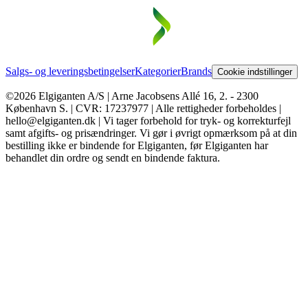
Salgs- og leveringsbetingelser
Kategorier
Brands
Cookie indstillinger
©2026 Elgiganten A/S | Arne Jacobsens Allé 16, 2. - 2300
København S. | CVR: 17237977 | Alle rettigheder forbeholdes |
hello@elgiganten.dk | Vi tager forbehold for tryk- og korrekturfejl
samt afgifts- og prisændringer. Vi gør i øvrigt opmærksom på at din
bestilling ikke er bindende for Elgiganten, før Elgiganten har
behandlet din ordre og sendt en bindende faktura.