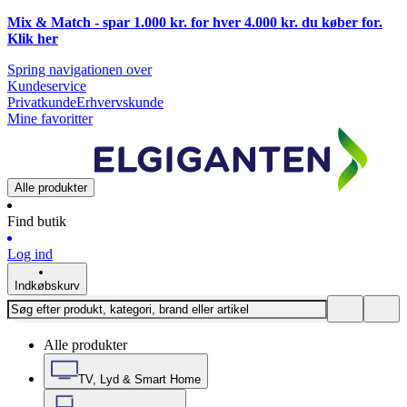
Mix & Match - spar 1.000 kr. for hver 4.000 kr. du køber for.
Klik
her
Spring navigationen over
Kundeservice
Privatkunde
Erhvervskunde
Mine favoritter
Alle produkter
Find butik
Log ind
Indkøbskurv
Alle produkter
TV, Lyd & Smart Home