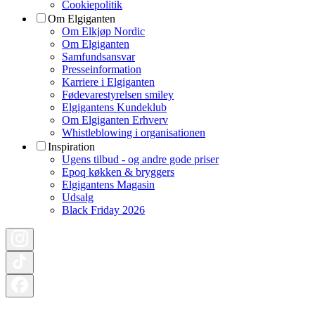
Cookiepolitik
Om Elgiganten
Om Elkjøp Nordic
Om Elgiganten
Samfundsansvar
Presseinformation
Karriere i Elgiganten
Fødevarestyrelsen smiley
Elgigantens Kundeklub
Om Elgiganten Erhverv
Whistleblowing i organisationen
Inspiration
Ugens tilbud - og andre gode priser
Epoq køkken & bryggers
Elgigantens Magasin
Udsalg
Black Friday 2026