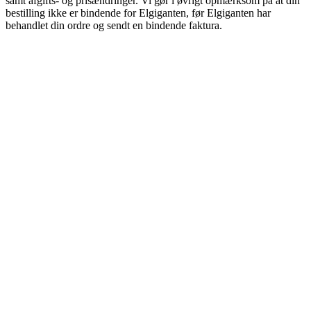
samt afgifts- og prisændringer. Vi gør i øvrigt opmærksom på at din
bestilling ikke er bindende for Elgiganten, før Elgiganten har
behandlet din ordre og sendt en bindende faktura.