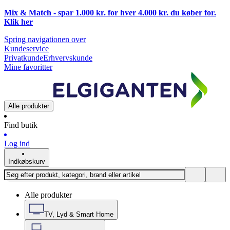
Mix & Match - spar 1.000 kr. for hver 4.000 kr. du køber for.
Klik
her
Spring navigationen over
Kundeservice
Privatkunde
Erhvervskunde
Mine favoritter
Alle produkter
Find butik
Log ind
Indkøbskurv
Alle produkter
TV, Lyd & Smart Home