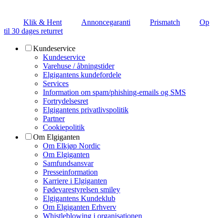
Klik & Hent
Annoncegaranti
Prismatch
Op
til 30 dages returret
Kundeservice
Kundeservice
Varehuse / åbningstider
Elgigantens kundefordele
Services
Information om spam/phishing-emails og SMS
Fortrydelsesret
Elgigantens privatlivspolitik
Partner
Cookiepolitik
Om Elgiganten
Om Elkjøp Nordic
Om Elgiganten
Samfundsansvar
Presseinformation
Karriere i Elgiganten
Fødevarestyrelsen smiley
Elgigantens Kundeklub
Om Elgiganten Erhverv
Whistleblowing i organisationen