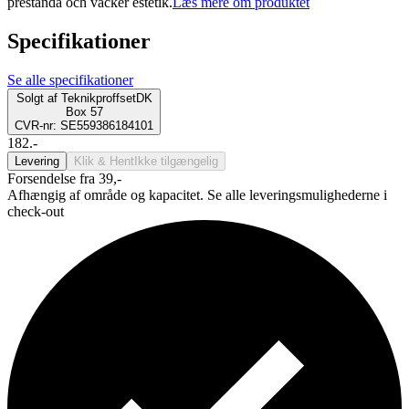
prestanda och vacker estetik.
Læs mere om produktet
Specifikationer
Se alle specifikationer
Solgt af
TeknikproffsetDK
Box 57
CVR-nr: SE559386184101
182.-
Levering
Klik & Hent
Ikke tilgængelig
Forsendelse fra 39,-
Afhængig af område og kapacitet. Se alle leveringsmulighederne i
check-out