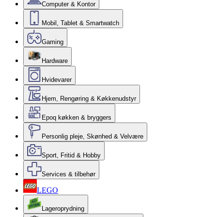
Computer & Kontor
Mobil, Tablet & Smartwatch
Gaming
Hardware
Hvidevarer
Hjem, Rengøring & Køkkenudstyr
Epoq køkken & bryggers
Personlig pleje, Skønhed & Velvære
Sport, Fritid & Hobby
Services & tilbehør
LEGO
Lageroprydning