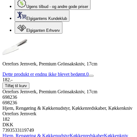
Ugens tilbud - og andre gode priser
Elgigantens Kundeklub
Elgiganten Erhverv
Orrefors Jernverk, Premium Grönsakskniv, 17cm
Dette produkt er endnu ikke blevet bedømt.
0
182.-
Tilføj til kurv
Orrefors Jernverk, Premium Grönsakskniv, 17cm
698236
698236
Hjem, Rengøring & Køkkenudstyr, Køkkenredskaber, Køkkenkniv
Orrefors Jernverk
182
DKK
7393533119749
Hjem, Rengøring & Køkkenudstyr
Køkkenredskaber
Køkkenkniv