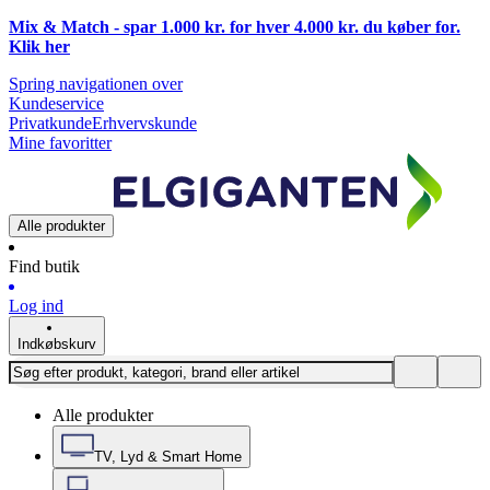
Mix & Match - spar 1.000 kr. for hver 4.000 kr. du køber for.
Klik
her
Spring navigationen over
Kundeservice
Privatkunde
Erhvervskunde
Mine favoritter
Alle produkter
Find butik
Log ind
Indkøbskurv
Alle produkter
TV, Lyd & Smart Home