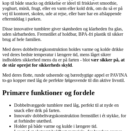
kop til både snacks og drikkelse er ideel til frisklavet smoothie,
yoghurt, müsli, frugt, eller en varm eller kold drik, om du så er på
vej til kontoret, skolen, ude at rejse, eller bare har en afslappende
eftermiddag i parken.
Disse innovative tumblere giver skønheden og klarheden fra glas,
uden sårbarheden. Fremstillet af holdbar, BPA-fri plastik til sikker
brug af hele familien.
Med deres dobbeltvægkonstruktion holdes varme og kolde drikke
ved deres bedste temperatur i længere tid, mens låget sikrer
indholdets sikkerhed mens du er på farten - blot
vær sikker på, at
de står oprejst for sikkerheds skyld
.
Med deres flotte, runde udseende og bæredygtige appel er PAVINA
to-go kopper med låg de perfekte følgesvende til din aktive livsstil.
Primære funktioner og fordele
Dobbeltvæggede tumblere med låg, perfekt til at nyde en
snack eller drik på farten.
Innovativ dobbeltvægskonstruktion fremstillet i ét stykke, for
at forhindre utæthed.
Holder på både varme og kulde i længere tid.