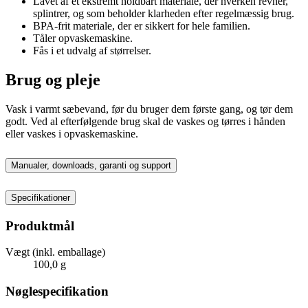
Lavet af et ekstremt holdbart materiale, der hverken revner,
splintrer, og som beholder klarheden efter regelmæssig brug.
BPA-frit materiale, der er sikkert for hele familien.
Tåler opvaskemaskine.
Fås i et udvalg af størrelser.
Brug og pleje
Vask i varmt sæbevand, før du bruger dem første gang, og tør dem
godt. Ved al efterfølgende brug skal de vaskes og tørres i hånden
eller vaskes i opvaskemaskine.
Manualer, downloads, garanti og support
Specifikationer
Produktmål
Vægt (inkl. emballage)
100,0 g
Nøglespecifikation