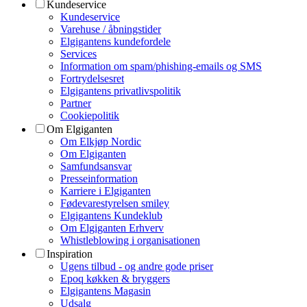
Kundeservice
Kundeservice
Varehuse / åbningstider
Elgigantens kundefordele
Services
Information om spam/phishing-emails og SMS
Fortrydelsesret
Elgigantens privatlivspolitik
Partner
Cookiepolitik
Om Elgiganten
Om Elkjøp Nordic
Om Elgiganten
Samfundsansvar
Presseinformation
Karriere i Elgiganten
Fødevarestyrelsen smiley
Elgigantens Kundeklub
Om Elgiganten Erhverv
Whistleblowing i organisationen
Inspiration
Ugens tilbud - og andre gode priser
Epoq køkken & bryggers
Elgigantens Magasin
Udsalg