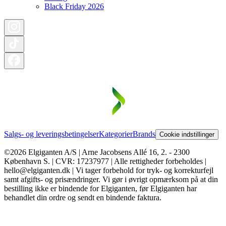
Black Friday 2026
Salgs- og leveringsbetingelser
Kategorier
Brands
Cookie indstillinger
©2026 Elgiganten A/S | Arne Jacobsens Allé 16, 2. - 2300
København S. | CVR: 17237977 | Alle rettigheder forbeholdes |
hello@elgiganten.dk | Vi tager forbehold for tryk- og korrekturfejl
samt afgifts- og prisændringer. Vi gør i øvrigt opmærksom på at din
bestilling ikke er bindende for Elgiganten, før Elgiganten har
behandlet din ordre og sendt en bindende faktura.