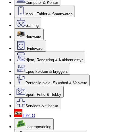
Computer & Kontor
Mobil, Tablet & Smartwatch
Gaming
Hardware
Hvidevarer
Hjem, Rengøring & Køkkenudstyr
Epoq køkken & bryggers
Personlig pleje, Skønhed & Velvære
Sport, Fritid & Hobby
Services & tilbehør
LEGO
Lageroprydning