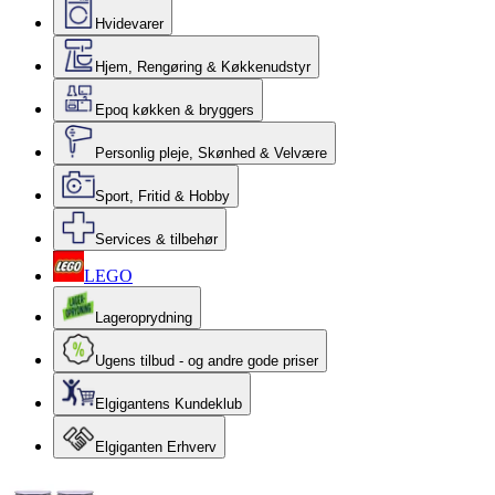
Hvidevarer
Hjem, Rengøring & Køkkenudstyr
Epoq køkken & bryggers
Personlig pleje, Skønhed & Velvære
Sport, Fritid & Hobby
Services & tilbehør
LEGO
Lageroprydning
Ugens tilbud - og andre gode priser
Elgigantens Kundeklub
Elgiganten Erhverv