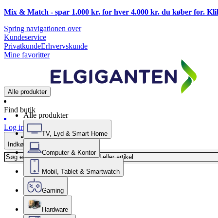
Mix & Match - spar 1.000 kr. for hver 4.000 kr. du køber for. Kl
Spring navigationen over
Kundeservice
Privatkunde
Erhvervskunde
Mine favoritter
Alle produkter
Find butik
Alle produkter
Log ind
TV, Lyd & Smart Home
Indkøbskurv
Computer & Kontor
Mobil, Tablet & Smartwatch
Gaming
Hardware