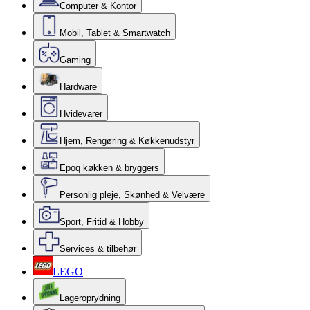
Computer & Kontor
Mobil, Tablet & Smartwatch
Gaming
Hardware
Hvidevarer
Hjem, Rengøring & Køkkenudstyr
Epoq køkken & bryggers
Personlig pleje, Skønhed & Velvære
Sport, Fritid & Hobby
Services & tilbehør
LEGO
Lageroprydning