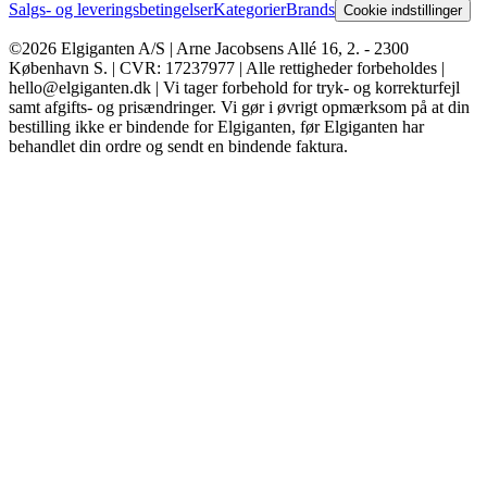
Salgs- og leveringsbetingelser
Kategorier
Brands
Cookie indstillinger
©2026 Elgiganten A/S | Arne Jacobsens Allé 16, 2. - 2300
København S. | CVR: 17237977 | Alle rettigheder forbeholdes |
hello@elgiganten.dk | Vi tager forbehold for tryk- og korrekturfejl
samt afgifts- og prisændringer. Vi gør i øvrigt opmærksom på at din
bestilling ikke er bindende for Elgiganten, før Elgiganten har
behandlet din ordre og sendt en bindende faktura.