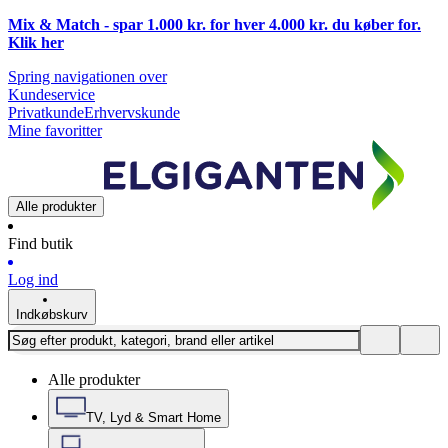
Mix & Match - spar 1.000 kr. for hver 4.000 kr. du køber for.
Klik
her
Spring navigationen over
Kundeservice
Privatkunde
Erhvervskunde
Mine favoritter
Alle produkter
Find butik
Log ind
Indkøbskurv
Alle produkter
TV, Lyd & Smart Home