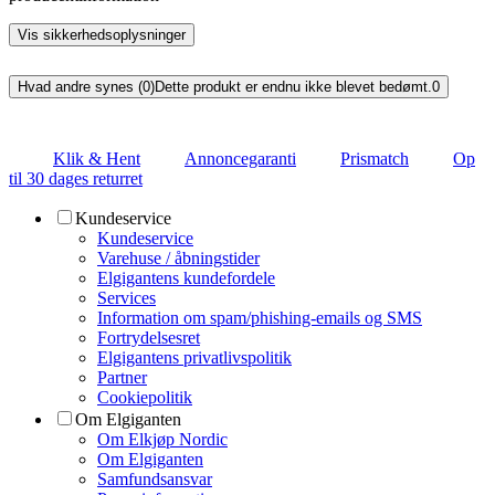
Vis sikkerhedsoplysninger
Hvad andre synes (0)
Dette produkt er endnu ikke blevet bedømt.
0
Klik & Hent
Annoncegaranti
Prismatch
Op
til 30 dages returret
Kundeservice
Kundeservice
Varehuse / åbningstider
Elgigantens kundefordele
Services
Information om spam/phishing-emails og SMS
Fortrydelsesret
Elgigantens privatlivspolitik
Partner
Cookiepolitik
Om Elgiganten
Om Elkjøp Nordic
Om Elgiganten
Samfundsansvar