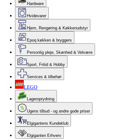
Hardware
Hvidevarer
Hjem, Rengøring & Køkkenudstyr
Epoq køkken & bryggers
Personlig pleje, Skønhed & Velvære
Sport, Fritid & Hobby
Services & tilbehør
LEGO
Lageroprydning
Ugens tilbud - og andre gode priser
Elgigantens Kundeklub
Elgiganten Erhverv