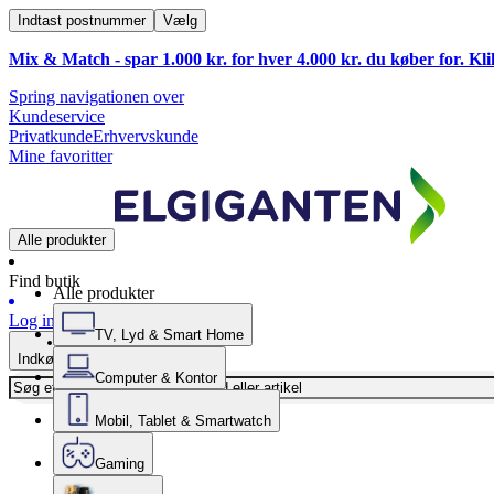
Indtast postnummer
Vælg
Mix & Match - spar 1.000 kr. for hver 4.000 kr. du køber for. Kl
Spring navigationen over
Kundeservice
Privatkunde
Erhvervskunde
Mine favoritter
Alle produkter
Find butik
Alle produkter
Log ind
TV, Lyd & Smart Home
Indkøbskurv
Computer & Kontor
Mobil, Tablet & Smartwatch
Gaming