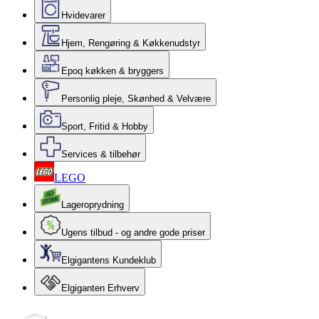
Hvidevarer
Hjem, Rengøring & Køkkenudstyr
Epoq køkken & bryggers
Personlig pleje, Skønhed & Velvære
Sport, Fritid & Hobby
Services & tilbehør
LEGO
Lageroprydning
Ugens tilbud - og andre gode priser
Elgigantens Kundeklub
Elgiganten Erhverv