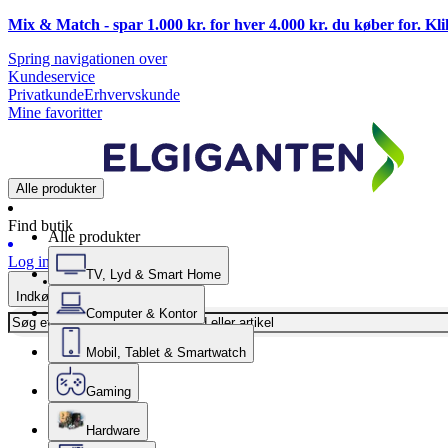
Mix & Match - spar 1.000 kr. for hver 4.000 kr. du køber for. Kl
Spring navigationen over
Kundeservice
Privatkunde
Erhvervskunde
Mine favoritter
Alle produkter
Find butik
Alle produkter
Log ind
TV, Lyd & Smart Home
Indkøbskurv
Computer & Kontor
Mobil, Tablet & Smartwatch
Gaming
Hardware