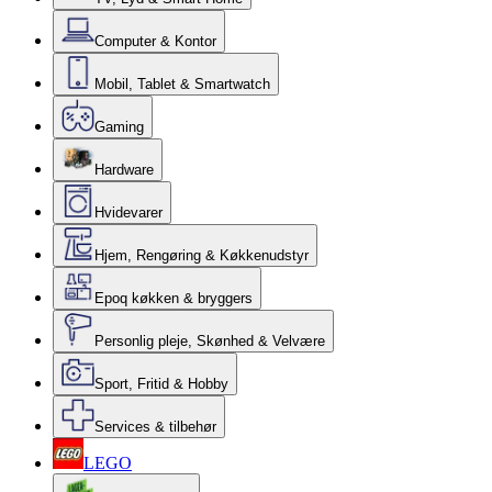
Computer & Kontor
Mobil, Tablet & Smartwatch
Gaming
Hardware
Hvidevarer
Hjem, Rengøring & Køkkenudstyr
Epoq køkken & bryggers
Personlig pleje, Skønhed & Velvære
Sport, Fritid & Hobby
Services & tilbehør
LEGO