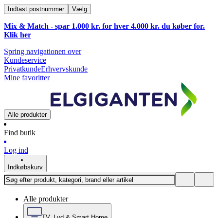
Indtast postnummer
Vælg
Mix & Match - spar 1.000 kr. for hver 4.000 kr. du køber for.
Klik
her
Spring navigationen over
Kundeservice
Privatkunde
Erhvervskunde
Mine favoritter
Alle produkter
Find butik
Log ind
Indkøbskurv
Alle produkter
TV, Lyd & Smart Home