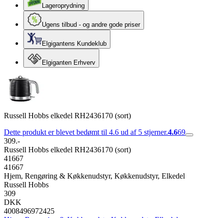
Lageroprydning
Ugens tilbud - og andre gode priser
Elgigantens Kundeklub
Elgiganten Erhverv
Russell Hobbs elkedel RH2436170 (sort)
Dette produkt er blevet bedømt til 4.6 ud af 5 stjerner.
4.6
69
309.-
Russell Hobbs elkedel RH2436170 (sort)
41667
41667
Hjem, Rengøring & Køkkenudstyr, Køkkenudstyr, Elkedel
Russell Hobbs
309
DKK
4008496972425