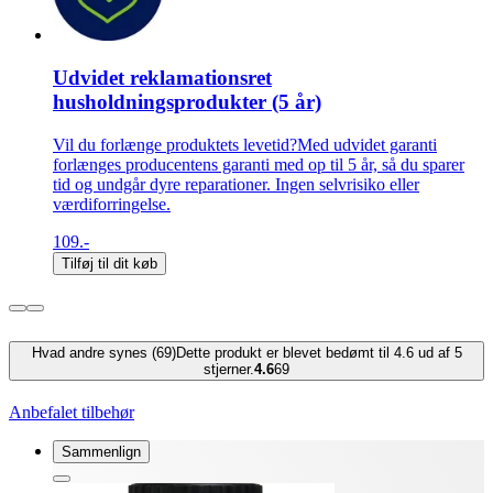
Udvidet reklamationsret
husholdningsprodukter (5 år)
Vil du forlænge produktets levetid?Med udvidet garanti
forlænges producentens garanti med op til 5 år, så du sparer
tid og undgår dyre reparationer. Ingen selvrisiko eller
værdiforringelse.
109.-
Tilføj til dit køb
Hvad andre synes (69)
Dette produkt er blevet bedømt til 4.6 ud af 5
stjerner.
4.6
69
Anbefalet tilbehør
Sammenlign