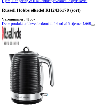
Hjem, Rengøring & Køkkenudstyr
Køkkenudstyr
Elkedel
Russell Hobbs elkedel RH2436170 (sort)
Varenummer:
41667
Dette produkt er blevet bedømt til 4.6 ud af 5 stjerner.
4.6
69