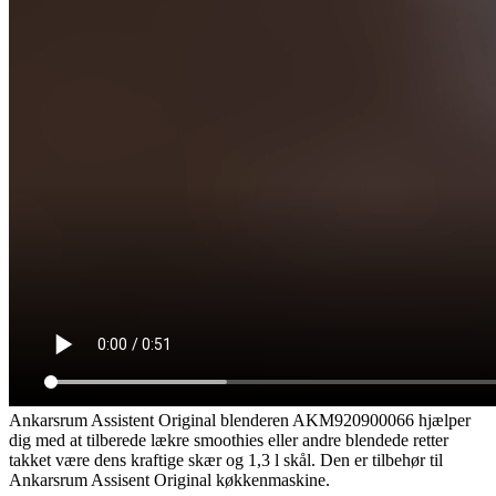
Ankarsrum Assistent Original blenderen AKM920900066 hjælper
dig med at tilberede lækre smoothies eller andre blendede retter
takket være dens kraftige skær og 1,3 l skål. Den er tilbehør til
Ankarsrum Assisent Original køkkenmaskine.