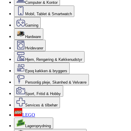
Computer & Kontor
Mobil, Tablet & Smartwatch
Gaming
Hardware
Hvidevarer
Hjem, Rengøring & Køkkenudstyr
Epoq køkken & bryggers
Personlig pleje, Skønhed & Velvære
Sport, Fritid & Hobby
Services & tilbehør
LEGO
Lageroprydning