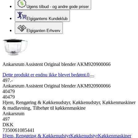
Ugens tilbud - og andre gode priser
Elgigantens Kundeklub
Elgiganten Erhverv
Ankarsrum Assistent Original blender AKM920900066
Dette produkt er endnu ikke blevet bedømt.
0
497.-
Ankarsrum Assistent Original blender AKM920900066
40479
40479
Hjem, Rengøring & Køkkenudstyr, Køkkenudstyr, Køkkenmaskiner
& madlavning, Tilbehør til køkkenmaskine
Ankarsrum
497
DKK
7350061085441
Hjem, Rengøring & Køkkenudstyr
Køkkenudstyr
Køkkenmaskiner