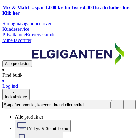
Mix & Match - spar 1.000 kr. for hver 4.000 kr. du køber for.
Klik
her
Spring navigationen over
Kundeservice
Privatkunde
Erhvervskunde
Mine favoritter
Alle produkter
Find butik
Log ind
Indkøbskurv
Alle produkter
TV, Lyd & Smart Home