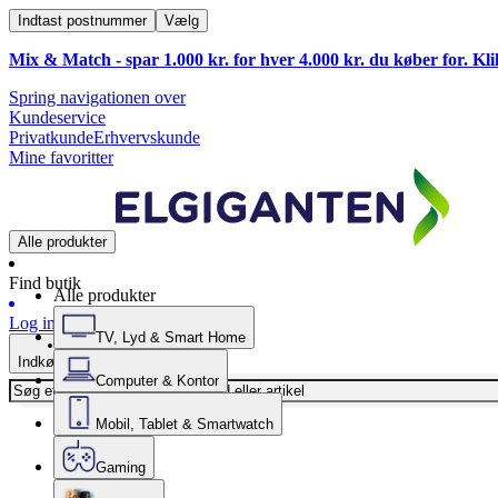
Indtast postnummer
Vælg
Mix & Match - spar 1.000 kr. for hver 4.000 kr. du køber for. Kl
Spring navigationen over
Kundeservice
Privatkunde
Erhvervskunde
Mine favoritter
Alle produkter
Find butik
Alle produkter
Log ind
TV, Lyd & Smart Home
Indkøbskurv
Computer & Kontor
Mobil, Tablet & Smartwatch
Gaming