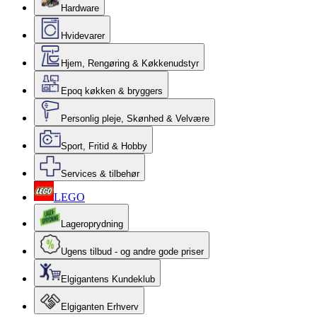
Hardware
Hvidevarer
Hjem, Rengøring & Køkkenudstyr
Epoq køkken & bryggers
Personlig pleje, Skønhed & Velvære
Sport, Fritid & Hobby
Services & tilbehør
LEGO
Lageroprydning
Ugens tilbud - og andre gode priser
Elgigantens Kundeklub
Elgiganten Erhverv