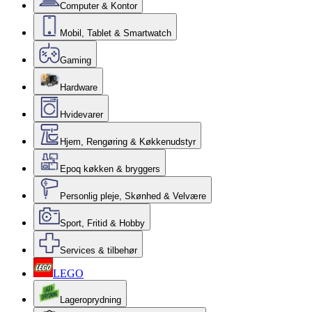
Computer & Kontor
Mobil, Tablet & Smartwatch
Gaming
Hardware
Hvidevarer
Hjem, Rengøring & Køkkenudstyr
Epoq køkken & bryggers
Personlig pleje, Skønhed & Velvære
Sport, Fritid & Hobby
Services & tilbehør
LEGO
Lageroprydning