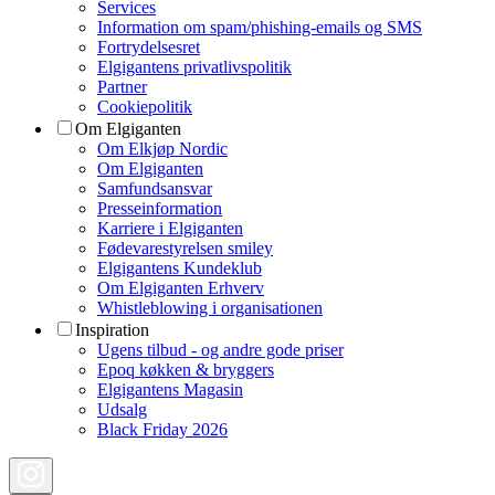
Services
Information om spam/phishing-emails og SMS
Fortrydelsesret
Elgigantens privatlivspolitik
Partner
Cookiepolitik
Om Elgiganten
Om Elkjøp Nordic
Om Elgiganten
Samfundsansvar
Presseinformation
Karriere i Elgiganten
Fødevarestyrelsen smiley
Elgigantens Kundeklub
Om Elgiganten Erhverv
Whistleblowing i organisationen
Inspiration
Ugens tilbud - og andre gode priser
Epoq køkken & bryggers
Elgigantens Magasin
Udsalg
Black Friday 2026