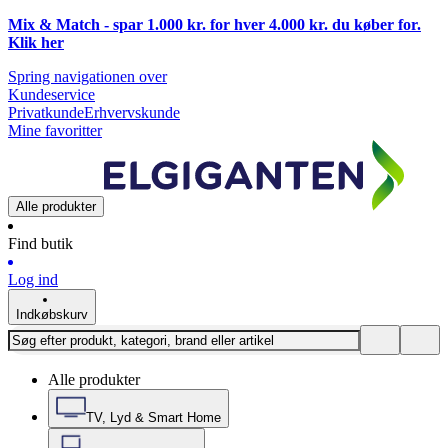
Mix & Match - spar 1.000 kr. for hver 4.000 kr. du køber for.
Klik
her
Spring navigationen over
Kundeservice
Privatkunde
Erhvervskunde
Mine favoritter
Alle produkter
Find butik
Log ind
Indkøbskurv
Alle produkter
TV, Lyd & Smart Home