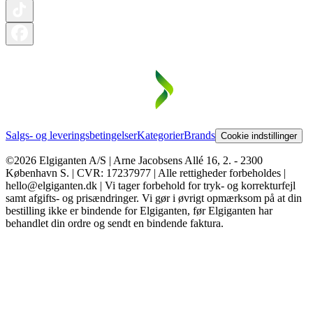
Salgs- og leveringsbetingelser
Kategorier
Brands
Cookie indstillinger
©2026 Elgiganten A/S | Arne Jacobsens Allé 16, 2. - 2300
København S. | CVR: 17237977 | Alle rettigheder forbeholdes |
hello@elgiganten.dk | Vi tager forbehold for tryk- og korrekturfejl
samt afgifts- og prisændringer. Vi gør i øvrigt opmærksom på at din
bestilling ikke er bindende for Elgiganten, før Elgiganten har
behandlet din ordre og sendt en bindende faktura.