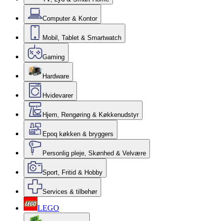
Computer & Kontor
Mobil, Tablet & Smartwatch
Gaming
Hardware
Hvidevarer
Hjem, Rengøring & Køkkenudstyr
Epoq køkken & bryggers
Personlig pleje, Skønhed & Velvære
Sport, Fritid & Hobby
Services & tilbehør
LEGO