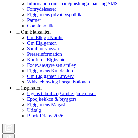
Information om spam/phishing-emails og SMS
Fortrydelsesret
Elgigantens privatlivspolitik
Partner
Cookiepolitik
Om Elgiganten
Om Elkjøp Nordic
Om Elgiganten
Samfundsansvar
Presseinformation
Karriere i Elgiganten
Fødevarestyrelsen smiley
Elgigantens Kundeklub
Om Elgiganten Erhverv
Whistleblowing i organisationen
Inspiration
Ugens tilbud - og andre gode priser
Epoq køkken & bryggers
Elgigantens Magasin
Udsalg
Black Friday 2026