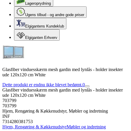
Lageroprydning
Ugens tilbud - og andre gode priser
Elgigantens Kundeklub
Elgiganten Erhverv
Glasfiber vinduesskærm mesh gardin med lynlås - holder insekter
ude 120x120 cm White
Dette produkt er endnu ikke blevet bedømt.
0
Glasfiber vinduesskærm mesh gardin med lynlås - holder insekter
ude 120x120 cm White
703799
703799
Hjem, Rengøring & Køkkenudstyr, Møbler og indretning
INF
7314280381753
Hjem, Rengøring & Køkkenudstyr
Møbler og indretning