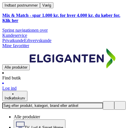
Indtast postnummer
Vælg
Mix & Match - spar 1.000 kr. for hver 4.000 kr. du køber for.
Klik
her
Spring navigationen over
Kundeservice
Privatkunde
Erhvervskunde
Mine favoritter
Alle produkter
Find butik
Log ind
Indkøbskurv
Alle produkter
TV, Lyd & Smart Home