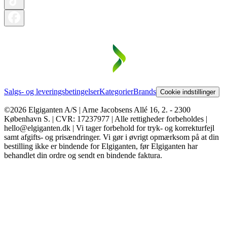
Salgs- og leveringsbetingelser
Kategorier
Brands
Cookie indstillinger
©2026 Elgiganten A/S | Arne Jacobsens Allé 16, 2. - 2300
København S. | CVR: 17237977 | Alle rettigheder forbeholdes |
hello@elgiganten.dk | Vi tager forbehold for tryk- og korrekturfejl
samt afgifts- og prisændringer. Vi gør i øvrigt opmærksom på at din
bestilling ikke er bindende for Elgiganten, før Elgiganten har
behandlet din ordre og sendt en bindende faktura.