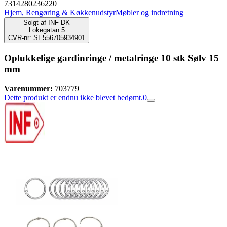
7314280236220
Hjem, Rengøring & Køkkenudstyr
Møbler og indretning
Solgt af
INF DK
Lokegatan 5
CVR-nr: SE556705934901
Oplukkelige gardinringe / metalringe 10 stk Sølv 15
mm
Varenummer:
703779
Dette produkt er endnu ikke blevet bedømt.
0