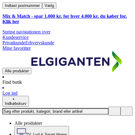
Indtast postnummer
Vælg
Mix & Match - spar 1.000 kr. for hver 4.000 kr. du køber for.
Klik
her
Spring navigationen over
Kundeservice
Privatkunde
Erhvervskunde
Mine favoritter
Alle produkter
Find butik
Log ind
Indkøbskurv
Alle produkter
TV, Lyd & Smart Home