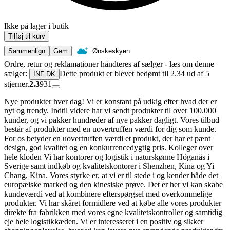
Ikke på lager i butik
Tilføj til kurv
Sammenlign
Gem
Ønskeskyen
Ordre, retur og reklamationer håndteres af sælger - læs om denne
sælger:
Dette produkt er blevet bedømt til 2.34 ud af 5
INF DK
stjerner.
2.3
931
Nye produkter hver dag! Vi er konstant på udkig efter hvad der er
nyt og trendy. Indtil videre har vi sendt produkter til over 100.000
kunder, og vi pakker hundreder af nye pakker dagligt. Vores tilbud
består af produkter med en uovertruffen værdi for dig som kunde.
For os betyder en uovertruffen værdi et produkt, der har et pænt
design, god kvalitet og en konkurrencedygtig pris. Kolleger over
hele kloden Vi har kontorer og logistik i naturskønne Höganäs i
Sverige samt indkøb og kvalitetskontorer i Shenzhen, Kina og Yi
Chang, Kina. Vores styrke er, at vi er til stede i og kender både det
europæiske marked og den kinesiske prøve. Det er her vi kan skabe
kundeværdi ved at kombinere efterspørgsel med overkommelige
produkter. Vi har skåret formidlere ved at købe alle vores produkter
direkte fra fabrikken med vores egne kvalitetskontroller og samtidig
eje hele logistikkæden. Vi er interesseret i en positiv og sikker