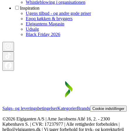
Whistleblowing i organisationen
Inspiration
Ugens tilbud - og andre gode priser
Epoq køkken & bryggers
Elgigantens Magasin
Udsalg
Black Friday 2026
Salgs- og leveringsbetingelser
Kategorier
Brands
Cookie indstillinger
©2026 Elgiganten A/S | Arne Jacobsens Allé 16, 2. - 2300
København S. | CVR: 17237977 | Alle rettigheder forbeholdes |
hello@elgiganten.dk | Vi tager forbehold for tryk- og korrekturfejl