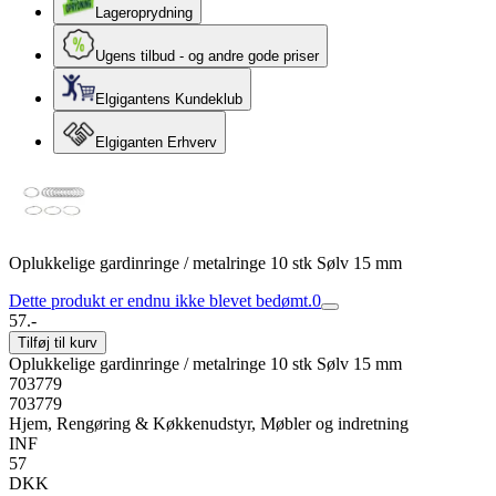
Lageroprydning
Ugens tilbud - og andre gode priser
Elgigantens Kundeklub
Elgiganten Erhverv
Oplukkelige gardinringe / metalringe 10 stk Sølv 15 mm
Dette produkt er endnu ikke blevet bedømt.
0
57.-
Tilføj til kurv
Oplukkelige gardinringe / metalringe 10 stk Sølv 15 mm
703779
703779
Hjem, Rengøring & Køkkenudstyr, Møbler og indretning
INF
57
DKK