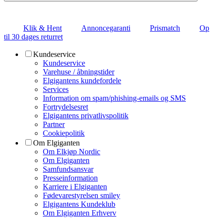
Klik & Hent
Annoncegaranti
Prismatch
Op
til 30 dages returret
Kundeservice
Kundeservice
Varehuse / åbningstider
Elgigantens kundefordele
Services
Information om spam/phishing-emails og SMS
Fortrydelsesret
Elgigantens privatlivspolitik
Partner
Cookiepolitik
Om Elgiganten
Om Elkjøp Nordic
Om Elgiganten
Samfundsansvar
Presseinformation
Karriere i Elgiganten
Fødevarestyrelsen smiley
Elgigantens Kundeklub
Om Elgiganten Erhverv