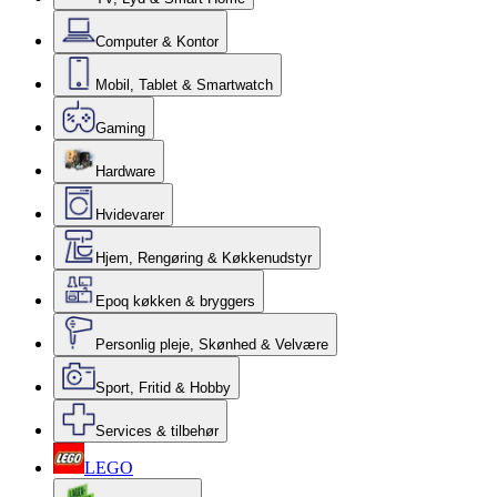
Computer & Kontor
Mobil, Tablet & Smartwatch
Gaming
Hardware
Hvidevarer
Hjem, Rengøring & Køkkenudstyr
Epoq køkken & bryggers
Personlig pleje, Skønhed & Velvære
Sport, Fritid & Hobby
Services & tilbehør
LEGO