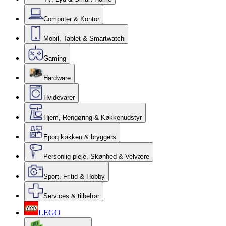
Computer & Kontor
Mobil, Tablet & Smartwatch
Gaming
Hardware
Hvidevarer
Hjem, Rengøring & Køkkenudstyr
Epoq køkken & bryggers
Personlig pleje, Skønhed & Velvære
Sport, Fritid & Hobby
Services & tilbehør
LEGO