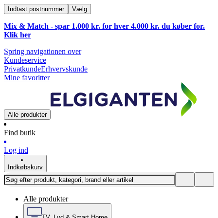
Indtast postnummer
Vælg
Mix & Match - spar 1.000 kr. for hver 4.000 kr. du køber for.
Klik
her
Spring navigationen over
Kundeservice
Privatkunde
Erhvervskunde
Mine favoritter
Alle produkter
Find butik
Log ind
Indkøbskurv
Alle produkter
TV, Lyd & Smart Home