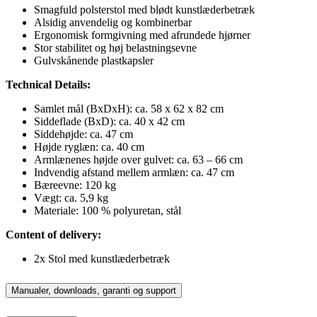
Smagfuld polsterstol med blødt kunstlæderbetræk
Alsidig anvendelig og kombinerbar
Ergonomisk formgivning med afrundede hjørner
Stor stabilitet og høj belastningsevne
Gulvskånende plastkapsler
Technical Details:
Samlet mål (BxDxH): ca. 58 x 62 x 82 cm
Siddeflade (BxD): ca. 40 x 42 cm
Siddehøjde: ca. 47 cm
Højde ryglæn: ca. 40 cm
Armlænenes højde over gulvet: ca. 63 – 66 cm
Indvendig afstand mellem armlæn: ca. 47 cm
Bæreevne: 120 kg
Vægt: ca. 5,9 kg
Materiale: 100 % polyuretan, stål
Content of delivery:
2x Stol med kunstlæderbetræk
Manualer, downloads, garanti og support