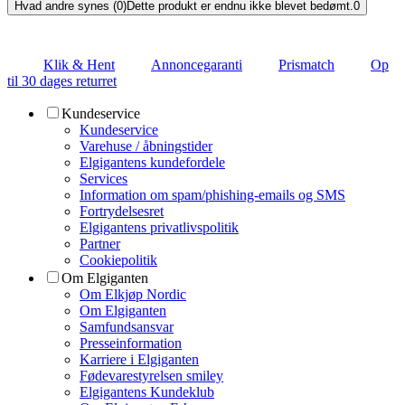
Hvad andre synes (0)
Dette produkt er endnu ikke blevet bedømt.
0
Klik & Hent
Annoncegaranti
Prismatch
Op
til 30 dages returret
Kundeservice
Kundeservice
Varehuse / åbningstider
Elgigantens kundefordele
Services
Information om spam/phishing-emails og SMS
Fortrydelsesret
Elgigantens privatlivspolitik
Partner
Cookiepolitik
Om Elgiganten
Om Elkjøp Nordic
Om Elgiganten
Samfundsansvar
Presseinformation
Karriere i Elgiganten
Fødevarestyrelsen smiley
Elgigantens Kundeklub