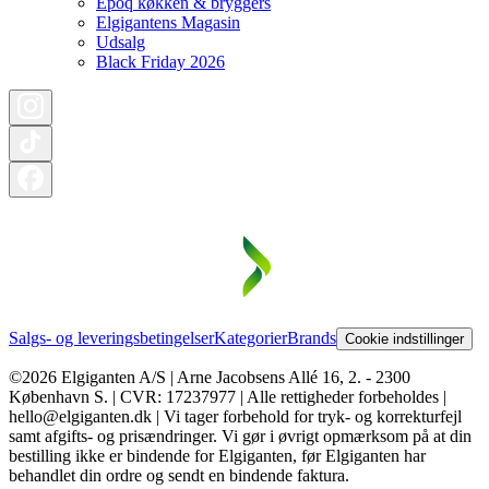
Epoq køkken & bryggers
Elgigantens Magasin
Udsalg
Black Friday 2026
Salgs- og leveringsbetingelser
Kategorier
Brands
Cookie indstillinger
©2026 Elgiganten A/S | Arne Jacobsens Allé 16, 2. - 2300
København S. | CVR: 17237977 | Alle rettigheder forbeholdes |
hello@elgiganten.dk | Vi tager forbehold for tryk- og korrekturfejl
samt afgifts- og prisændringer. Vi gør i øvrigt opmærksom på at din
bestilling ikke er bindende for Elgiganten, før Elgiganten har
behandlet din ordre og sendt en bindende faktura.