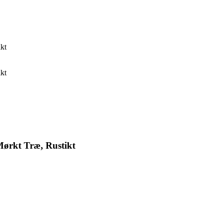
ikt
ikt
 Mørkt Træ, Rustikt