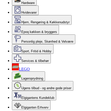
Hardware
Hvidevarer
Hjem, Rengøring & Køkkenudstyr
Epoq køkken & bryggers
Personlig pleje, Skønhed & Velvære
Sport, Fritid & Hobby
Services & tilbehør
LEGO
Lageroprydning
Ugens tilbud - og andre gode priser
Elgigantens Kundeklub
Elgiganten Erhverv