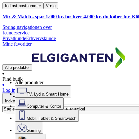
Indtast postnummer
Vælg
Mix & Match - spar 1.000 kr. for hver 4.000 kr. du køber for. Kl
Spring navigationen over
Kundeservice
Privatkunde
Erhvervskunde
Mine favoritter
Alle produkter
Find butik
Alle produkter
Log ind
TV, Lyd & Smart Home
Indkøbskurv
Computer & Kontor
Mobil, Tablet & Smartwatch
Gaming