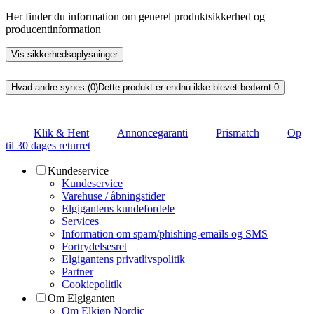
Her finder du information om generel produktsikkerhed og
producentinformation
Vis sikkerhedsoplysninger
Hvad andre synes (0)
Dette produkt er endnu ikke blevet bedømt.
0
Klik & Hent
Annoncegaranti
Prismatch
Op
til 30 dages returret
Kundeservice
Kundeservice
Varehuse / åbningstider
Elgigantens kundefordele
Services
Information om spam/phishing-emails og SMS
Fortrydelsesret
Elgigantens privatlivspolitik
Partner
Cookiepolitik
Om Elgiganten
Om Elkjøp Nordic