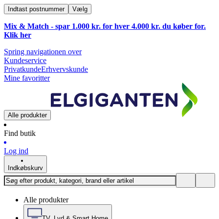
Indtast postnummer
Vælg
Mix & Match - spar 1.000 kr. for hver 4.000 kr. du køber for.
Klik
her
Spring navigationen over
Kundeservice
Privatkunde
Erhvervskunde
Mine favoritter
Alle produkter
Find butik
Log ind
Indkøbskurv
Alle produkter
TV, Lyd & Smart Home