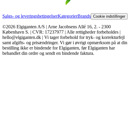
Salgs- og leveringsbetingelser
Kategorier
Brands
Cookie indstillinger
©2026 Elgiganten A/S | Arne Jacobsens Allé 16, 2. - 2300
København S. | CVR: 17237977 | Alle rettigheder forbeholdes |
hello@elgiganten.dk | Vi tager forbehold for tryk- og korrekturfejl
samt afgifts- og prisændringer. Vi gør i øvrigt opmærksom på at din
bestilling ikke er bindende for Elgiganten, før Elgiganten har
behandlet din ordre og sendt en bindende faktura.