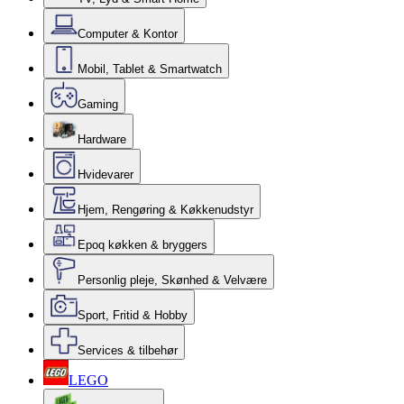
Computer & Kontor
Mobil, Tablet & Smartwatch
Gaming
Hardware
Hvidevarer
Hjem, Rengøring & Køkkenudstyr
Epoq køkken & bryggers
Personlig pleje, Skønhed & Velvære
Sport, Fritid & Hobby
Services & tilbehør
LEGO