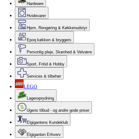
Hardware
Hvidevarer
Hjem, Rengøring & Køkkenudstyr
Epoq køkken & bryggers
Personlig pleje, Skønhed & Velvære
Sport, Fritid & Hobby
Services & tilbehør
LEGO
Lageroprydning
Ugens tilbud - og andre gode priser
Elgigantens Kundeklub
Elgiganten Erhverv