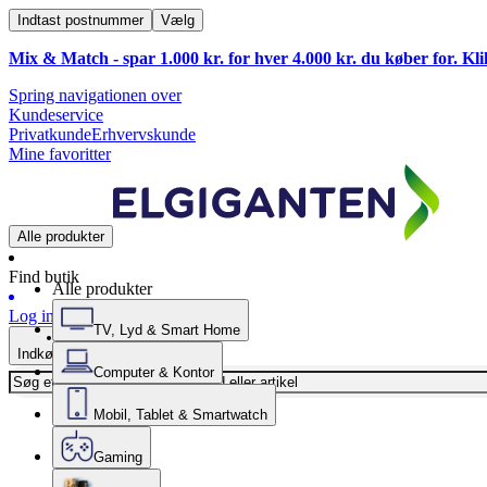
Indtast postnummer
Vælg
Mix & Match - spar 1.000 kr. for hver 4.000 kr. du køber for. Kl
Spring navigationen over
Kundeservice
Privatkunde
Erhvervskunde
Mine favoritter
Alle produkter
Find butik
Alle produkter
Log ind
TV, Lyd & Smart Home
Indkøbskurv
Computer & Kontor
Mobil, Tablet & Smartwatch
Gaming