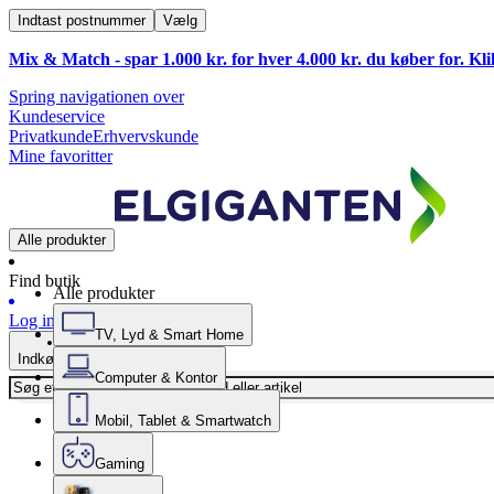
Indtast postnummer
Vælg
Mix & Match - spar 1.000 kr. for hver 4.000 kr. du køber for. Kl
Spring navigationen over
Kundeservice
Privatkunde
Erhvervskunde
Mine favoritter
Alle produkter
Find butik
Alle produkter
Log ind
TV, Lyd & Smart Home
Indkøbskurv
Computer & Kontor
Mobil, Tablet & Smartwatch
Gaming