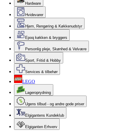
Hardware
Hvidevarer
Hjem, Rengøring & Køkkenudstyr
Epoq køkken & bryggers
Personlig pleje, Skønhed & Velvære
Sport, Fritid & Hobby
Services & tilbehør
LEGO
Lageroprydning
Ugens tilbud - og andre gode priser
Elgigantens Kundeklub
Elgiganten Erhverv