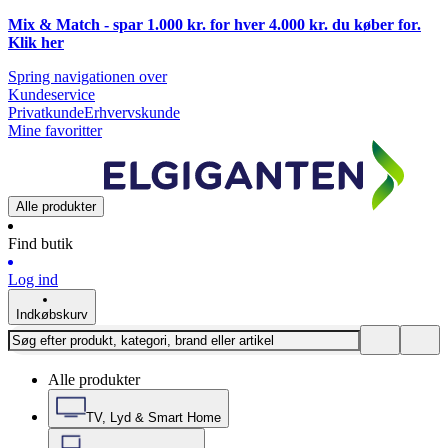
Mix & Match - spar 1.000 kr. for hver 4.000 kr. du køber for.
Klik
her
Spring navigationen over
Kundeservice
Privatkunde
Erhvervskunde
Mine favoritter
Alle produkter
Find butik
Log ind
Indkøbskurv
Alle produkter
TV, Lyd & Smart Home