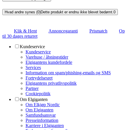
Hvad andre synes (0)
Dette produkt er endnu ikke blevet bedømt.
0
Klik & Hent
Annoncegaranti
Prismatch
Op
til 30 dages returret
Kundeservice
Kundeservice
Varehuse / åbningstider
Elgigantens kundefordele
Services
Information om spam/phishing-emails og SMS
Fortrydelsesret
Elgigantens privatlivspolitik
Partner
Cookiepolitik
Om Elgiganten
Om Elkjøp Nordic
Om Elgiganten
Samfundsansvar
Presseinformation
Karriere i Elgiganten