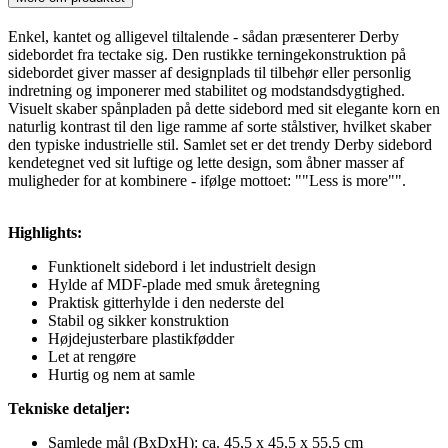
Enkel, kantet og alligevel tiltalende - sådan præsenterer Derby
sidebordet fra tectake sig. Den rustikke terningekonstruktion på
sidebordet giver masser af designplads til tilbehør eller personlig
indretning og imponerer med stabilitet og modstandsdygtighed.
Visuelt skaber spånpladen på dette sidebord med sit elegante korn en
naturlig kontrast til den lige ramme af sorte stålstiver, hvilket skaber
den typiske industrielle stil. Samlet set er det trendy Derby sidebord
kendetegnet ved sit luftige og lette design, som åbner masser af
muligheder for at kombinere - ifølge mottoet: ""Less is more"".
Highlights:
Funktionelt sidebord i let industrielt design
Hylde af MDF-plade med smuk åretegning
Praktisk gitterhylde i den nederste del
Stabil og sikker konstruktion
Højdejusterbare plastikfødder
Let at rengøre
Hurtig og nem at samle
Tekniske detaljer:
Samlede mål (BxDxH): ca. 45,5 x 45,5 x 55,5 cm