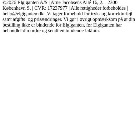
©2026 Elgiganten A/S | Arne Jacobsens Allé 16, 2. - 2300
København S. | CVR: 17237977 | Alle rettigheder forbeholdes |
hello@elgiganten.dk | Vi tager forbehold for tryk- og korrekturfejl
samt afgifts- og prisændringer. Vi gør i øvrigt opmærksom på at din
bestilling ikke er bindende for Elgiganten, før Elgiganten har
behandlet din ordre og sendt en bindende faktura.