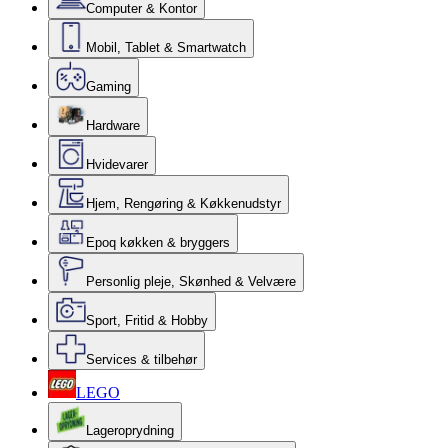
Computer & Kontor
Mobil, Tablet & Smartwatch
Gaming
Hardware
Hvidevarer
Hjem, Rengøring & Køkkenudstyr
Epoq køkken & bryggers
Personlig pleje, Skønhed & Velvære
Sport, Fritid & Hobby
Services & tilbehør
LEGO
Lageroprydning