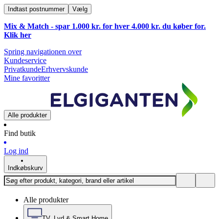
Indtast postnummer
Vælg
Mix & Match - spar 1.000 kr. for hver 4.000 kr. du køber for.
Klik
her
Spring navigationen over
Kundeservice
Privatkunde
Erhvervskunde
Mine favoritter
Alle produkter
Find butik
Log ind
Indkøbskurv
Alle produkter
TV, Lyd & Smart Home