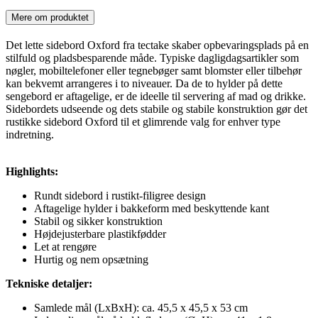
Mere om produktet
Det lette sidebord Oxford fra tectake skaber opbevaringsplads på en
stilfuld og pladsbesparende måde. Typiske dagligdagsartikler som
nøgler, mobiltelefoner eller tegnebøger samt blomster eller tilbehør
kan bekvemt arrangeres i to niveauer. Da de to hylder på dette
sengebord er aftagelige, er de ideelle til servering af mad og drikke.
Sidebordets udseende og dets stabile og stabile konstruktion gør det
rustikke sidebord Oxford til et glimrende valg for enhver type
indretning.
Highlights:
Rundt sidebord i rustikt-filigree design
Aftagelige hylder i bakkeform med beskyttende kant
Stabil og sikker konstruktion
Højdejusterbare plastikfødder
Let at rengøre
Hurtig og nem opsætning
Tekniske detaljer:
Samlede mål (LxBxH): ca. 45,5 x 45,5 x 53 cm