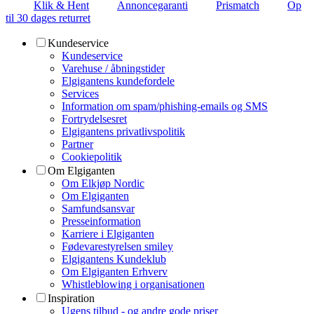
Klik & Hent
Annoncegaranti
Prismatch
Op
til 30 dages returret
Kundeservice
Kundeservice
Varehuse / åbningstider
Elgigantens kundefordele
Services
Information om spam/phishing-emails og SMS
Fortrydelsesret
Elgigantens privatlivspolitik
Partner
Cookiepolitik
Om Elgiganten
Om Elkjøp Nordic
Om Elgiganten
Samfundsansvar
Presseinformation
Karriere i Elgiganten
Fødevarestyrelsen smiley
Elgigantens Kundeklub
Om Elgiganten Erhverv
Whistleblowing i organisationen
Inspiration
Ugens tilbud - og andre gode priser