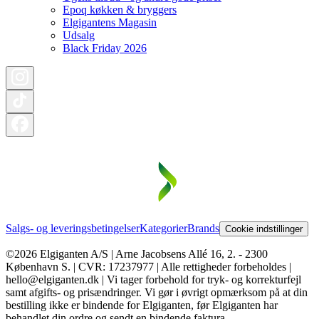
Epoq køkken & bryggers
Elgigantens Magasin
Udsalg
Black Friday 2026
Salgs- og leveringsbetingelser
Kategorier
Brands
Cookie indstillinger
©2026 Elgiganten A/S | Arne Jacobsens Allé 16, 2. - 2300
København S. | CVR: 17237977 | Alle rettigheder forbeholdes |
hello@elgiganten.dk | Vi tager forbehold for tryk- og korrekturfejl
samt afgifts- og prisændringer. Vi gør i øvrigt opmærksom på at din
bestilling ikke er bindende for Elgiganten, før Elgiganten har
behandlet din ordre og sendt en bindende faktura.