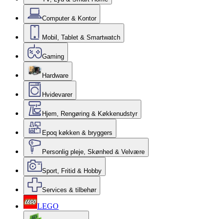
Computer & Kontor
Mobil, Tablet & Smartwatch
Gaming
Hardware
Hvidevarer
Hjem, Rengøring & Køkkenudstyr
Epoq køkken & bryggers
Personlig pleje, Skønhed & Velvære
Sport, Fritid & Hobby
Services & tilbehør
LEGO