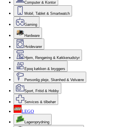
Computer & Kontor
Mobil, Tablet & Smartwatch
Gaming
Hardware
Hvidevarer
Hjem, Rengøring & Køkkenudstyr
Epoq køkken & bryggers
Personlig pleje, Skønhed & Velvære
Sport, Fritid & Hobby
Services & tilbehør
LEGO
Lageroprydning