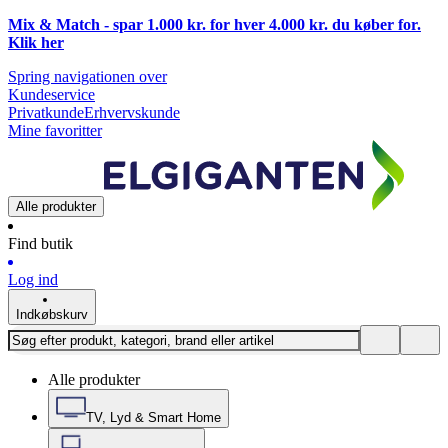
Mix & Match - spar 1.000 kr. for hver 4.000 kr. du køber for.
Klik
her
Spring navigationen over
Kundeservice
Privatkunde
Erhvervskunde
Mine favoritter
Alle produkter
Find butik
Log ind
Indkøbskurv
Alle produkter
TV, Lyd & Smart Home