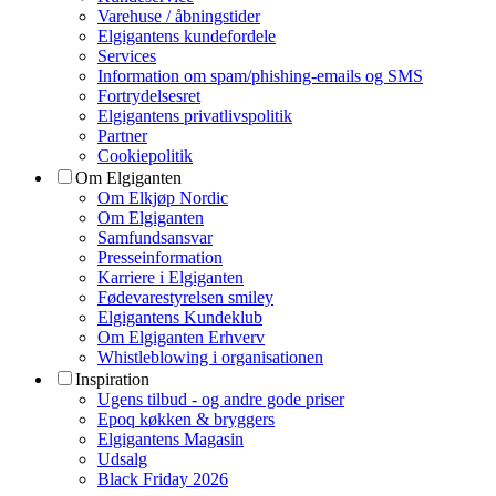
Varehuse / åbningstider
Elgigantens kundefordele
Services
Information om spam/phishing-emails og SMS
Fortrydelsesret
Elgigantens privatlivspolitik
Partner
Cookiepolitik
Om Elgiganten
Om Elkjøp Nordic
Om Elgiganten
Samfundsansvar
Presseinformation
Karriere i Elgiganten
Fødevarestyrelsen smiley
Elgigantens Kundeklub
Om Elgiganten Erhverv
Whistleblowing i organisationen
Inspiration
Ugens tilbud - og andre gode priser
Epoq køkken & bryggers
Elgigantens Magasin
Udsalg
Black Friday 2026