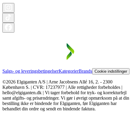
Salgs- og leveringsbetingelser
Kategorier
Brands
Cookie indstillinger
©2026 Elgiganten A/S | Arne Jacobsens Allé 16, 2. - 2300
København S. | CVR: 17237977 | Alle rettigheder forbeholdes |
hello@elgiganten.dk | Vi tager forbehold for tryk- og korrekturfejl
samt afgifts- og prisændringer. Vi gør i øvrigt opmærksom på at din
bestilling ikke er bindende for Elgiganten, før Elgiganten har
behandlet din ordre og sendt en bindende faktura.