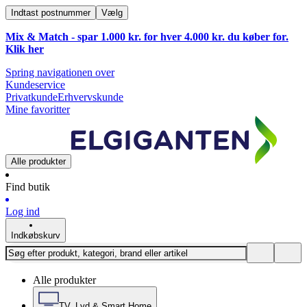
Indtast postnummer
Vælg
Mix & Match - spar 1.000 kr. for hver 4.000 kr. du køber for.
Klik
her
Spring navigationen over
Kundeservice
Privatkunde
Erhvervskunde
Mine favoritter
Alle produkter
Find butik
Log ind
Indkøbskurv
Alle produkter
TV, Lyd & Smart Home