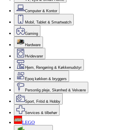
Computer & Kontor
Mobil, Tablet & Smartwatch
Gaming
Hardware
Hvidevarer
Hjem, Rengøring & Køkkenudstyr
Epoq køkken & bryggers
Personlig pleje, Skønhed & Velvære
Sport, Fritid & Hobby
Services & tilbehør
LEGO