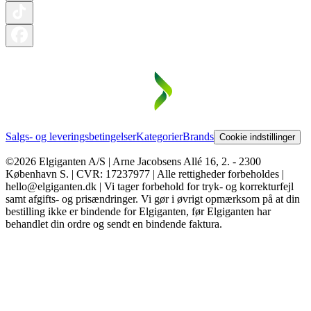
Salgs- og leveringsbetingelser
Kategorier
Brands
Cookie indstillinger
©2026 Elgiganten A/S | Arne Jacobsens Allé 16, 2. - 2300
København S. | CVR: 17237977 | Alle rettigheder forbeholdes |
hello@elgiganten.dk | Vi tager forbehold for tryk- og korrekturfejl
samt afgifts- og prisændringer. Vi gør i øvrigt opmærksom på at din
bestilling ikke er bindende for Elgiganten, før Elgiganten har
behandlet din ordre og sendt en bindende faktura.