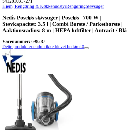
5412810317271
Hjem, Rengøring & Køkkenudstyr
Rengøring
Støvsuger
Nedis Poseløs støvsuger | Poseløs | 700 W |
Støvkapacitet: 3.5 l | Combi Børste / Parketbørste |
Aaktionsradius: 8 m | HEPA luftfilter | Antracit / Blå
Varenummer:
698287
Dette produkt er endnu ikke blevet bedømt.
0