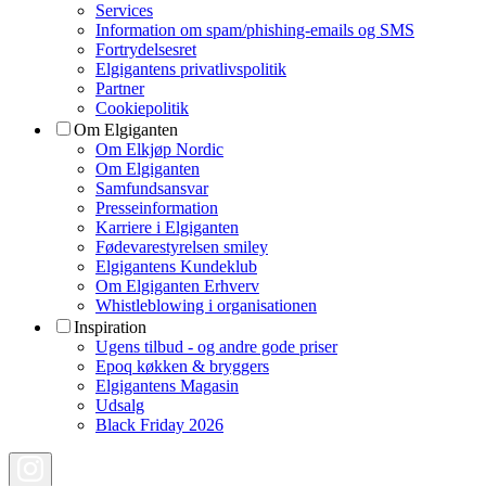
Services
Information om spam/phishing-emails og SMS
Fortrydelsesret
Elgigantens privatlivspolitik
Partner
Cookiepolitik
Om Elgiganten
Om Elkjøp Nordic
Om Elgiganten
Samfundsansvar
Presseinformation
Karriere i Elgiganten
Fødevarestyrelsen smiley
Elgigantens Kundeklub
Om Elgiganten Erhverv
Whistleblowing i organisationen
Inspiration
Ugens tilbud - og andre gode priser
Epoq køkken & bryggers
Elgigantens Magasin
Udsalg
Black Friday 2026