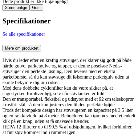
Dette produkt er ikke tilgængeligt
Sammenlign
Gem
Specifikationer
Se alle specifikationer
Mere om produktet
Hvis du leder efter en kraftig støvsuger, der klarer sig godt på både
hårde gulve, parketgulve og tæpper, er denne poseløse Nedis-
støvsuger den perfekte løsning. Den leveres med en ekstra
parketbørste, så du kan støvsuge dit følsomme parketgulv uden at
skulle bekymre dig om ridser.
Med dens dobbelte cyklonfilter kan du være sikker på, at
sugestyrken forbliver høj, selv når støvtanken er fuld.
Den er transportabel, fleksibel og udstyret med et 92 cm teleskoprør
i rustfrit stål, så den kan justeres den til den perfekte højde.
Trods det kompakte design har støvsugeren en kapacitet på 3,5 liter
og en rækkevidde på 8 meter. Beholderen kan tømmes med et enkelt
klik på en knap, uden at få snavsede hænder.
HEPA 12 filtrerer op til 99,5 % af udstødningen, hvilket forhindrer,
at fint støv kommer ind i rummet igen.