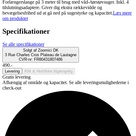
Forlængerslange på 3 meter til brug med våd-/tørstøvsuger. Inkl. 4
tilslutningsadaptere. Giver dig ekstra rækkevidde og
bevægelsesfrihed ud at gå ned på sugestyrke og kapacitet.
Læs mere
om produktet
Specifikationer
Se alle specifikationer
Solgt af
Zoomici DK
3 Rue Charles Cros Plateau de Lautagne
CVR-nr: FR80431807486
490.-
Levering
Klik & Hent
Ikke tilgængelig
Gratis levering
Afhængig af område og kapacitet. Se alle leveringsmulighederne i
check-out