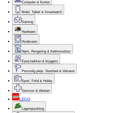
Computer & Kontor
Mobil, Tablet & Smartwatch
Gaming
Hardware
Hvidevarer
Hjem, Rengøring & Køkkenudstyr
Epoq køkken & bryggers
Personlig pleje, Skønhed & Velvære
Sport, Fritid & Hobby
Services & tilbehør
LEGO
Lageroprydning