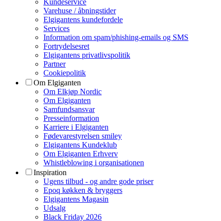
Kundeservice
Varehuse / åbningstider
Elgigantens kundefordele
Services
Information om spam/phishing-emails og SMS
Fortrydelsesret
Elgigantens privatlivspolitik
Partner
Cookiepolitik
Om Elgiganten
Om Elkjøp Nordic
Om Elgiganten
Samfundsansvar
Presseinformation
Karriere i Elgiganten
Fødevarestyrelsen smiley
Elgigantens Kundeklub
Om Elgiganten Erhverv
Whistleblowing i organisationen
Inspiration
Ugens tilbud - og andre gode priser
Epoq køkken & bryggers
Elgigantens Magasin
Udsalg
Black Friday 2026