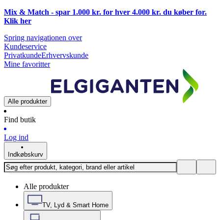
Mix & Match - spar 1.000 kr. for hver 4.000 kr. du køber for.
Klik
her
Spring navigationen over
Kundeservice
Privatkunde
Erhvervskunde
Mine favoritter
Alle produkter
Find butik
Log ind
Indkøbskurv
Alle produkter
TV, Lyd & Smart Home