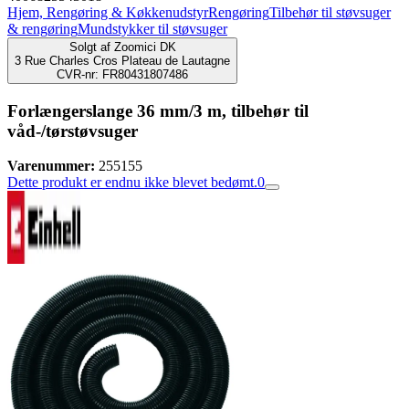
Hjem, Rengøring & Køkkenudstyr
Rengøring
Tilbehør til støvsuger
& rengøring
Mundstykker til støvsuger
Solgt af
Zoomici DK
3 Rue Charles Cros Plateau de Lautagne
CVR-nr: FR80431807486
Forlængerslange 36 mm/3 m, tilbehør til
våd-/tørstøvsuger
Varenummer:
255155
Dette produkt er endnu ikke blevet bedømt.
0