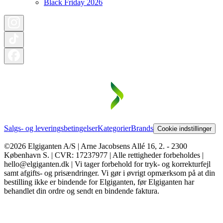
Black Friday 2026
Salgs- og leveringsbetingelser
Kategorier
Brands
Cookie indstillinger
©2026 Elgiganten A/S | Arne Jacobsens Allé 16, 2. - 2300
København S. | CVR: 17237977 | Alle rettigheder forbeholdes |
hello@elgiganten.dk | Vi tager forbehold for tryk- og korrekturfejl
samt afgifts- og prisændringer. Vi gør i øvrigt opmærksom på at din
bestilling ikke er bindende for Elgiganten, før Elgiganten har
behandlet din ordre og sendt en bindende faktura.