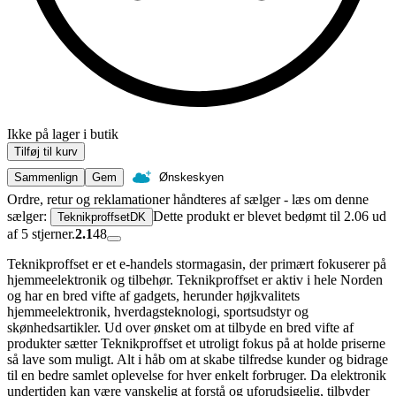
Ikke på lager i butik
Tilføj til kurv
Sammenlign
Gem
Ønskeskyen
Ordre, retur og reklamationer håndteres af sælger - læs om denne
sælger:
Dette produkt er blevet bedømt til 2.06 ud
TeknikproffsetDK
af 5 stjerner.
2.1
48
Teknikproffset er et e-handels stormagasin, der primært fokuserer på
hjemmeelektronik og tilbehør. Teknikproffset er aktiv i hele Norden
og har en bred vifte af gadgets, herunder højkvalitets
hjemmeelektronik, hverdagsteknologi, sportsudstyr og
skønhedsartikler. Ud over ønsket om at tilbyde en bred vifte af
produkter sætter Teknikproffset et utroligt fokus på at holde priserne
så lave som muligt. Alt i håb om at skabe tilfredse kunder og bidrage
til en bedre samlet oplevelse for hver enkelt forbruger. Da elektronik
undertiden kan være vanskelig at forstå og uforudsigelig, tilbyder