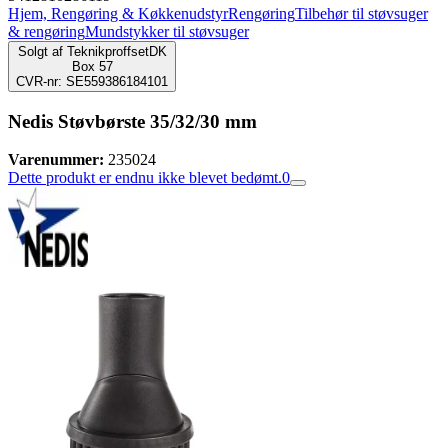
Hjem, Rengøring & Køkkenudstyr
Rengøring
Tilbehør til støvsuger
& rengøring
Mundstykker til støvsuger
Solgt af
TeknikproffsetDK
Box 57
CVR-nr: SE559386184101
Nedis Støvbørste 35/32/30 mm
Varenummer:
235024
Dette produkt er endnu ikke blevet bedømt.
0