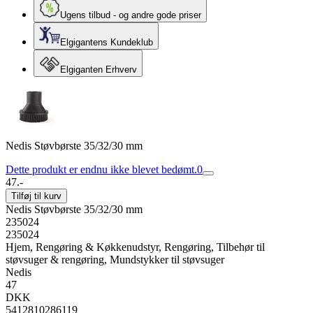
Ugens tilbud - og andre gode priser
Elgigantens Kundeklub
Elgiganten Erhverv
Nedis Støvbørste 35/32/30 mm
Dette produkt er endnu ikke blevet bedømt.
0
47.-
Tilføj til kurv
Nedis Støvbørste 35/32/30 mm
235024
235024
Hjem, Rengøring & Køkkenudstyr, Rengøring, Tilbehør til
støvsuger & rengøring, Mundstykker til støvsuger
Nedis
47
DKK
5412810286119