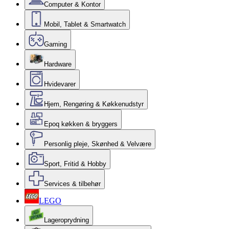
Computer & Kontor
Mobil, Tablet & Smartwatch
Gaming
Hardware
Hvidevarer
Hjem, Rengøring & Køkkenudstyr
Epoq køkken & bryggers
Personlig pleje, Skønhed & Velvære
Sport, Fritid & Hobby
Services & tilbehør
LEGO
Lageroprydning