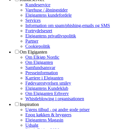
Kundeservice
Varehuse / åbningstider
Elgigantens kundefordele
Services
Information om spam/phishing-emails og SMS
Fortrydelsesret
Elgigantens privatlivspolitik
Partner
Cookiepolitik
Om Elgiganten
Om Elkjøp Nordic
Om Elgiganten
Samfundsansvar
Presseinformation
Karriere i Elgiganten
Fødevarestyrelsen smiley
Elgigantens Kundeklub
Om Elgiganten Erhverv
Whistleblowing i organisationen
Inspiration
Ugens tilbud - og andre gode priser
Epoq køkken & bryggers
Elgigantens Magasin
Udsalg