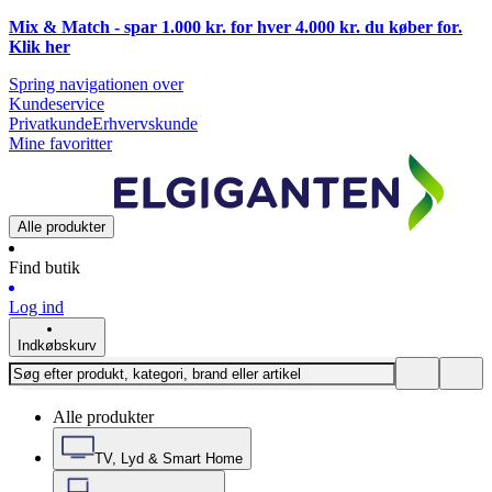
Mix & Match - spar 1.000 kr. for hver 4.000 kr. du køber for.
Klik
her
Spring navigationen over
Kundeservice
Privatkunde
Erhvervskunde
Mine favoritter
Alle produkter
Find butik
Log ind
Indkøbskurv
Alle produkter
TV, Lyd & Smart Home