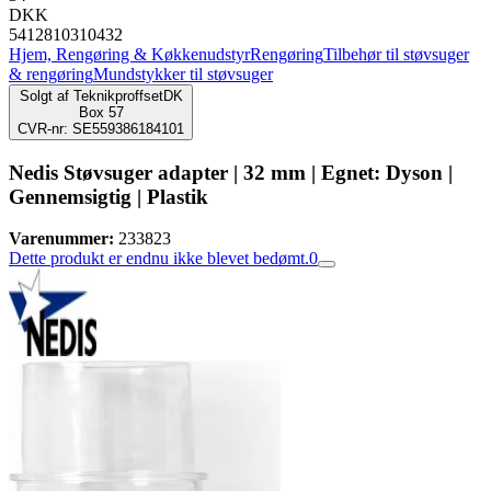
DKK
5412810310432
Hjem, Rengøring & Køkkenudstyr
Rengøring
Tilbehør til støvsuger
& rengøring
Mundstykker til støvsuger
Solgt af
TeknikproffsetDK
Box 57
CVR-nr: SE559386184101
Nedis Støvsuger adapter | 32 mm | Egnet: Dyson |
Gennemsigtig | Plastik
Varenummer:
233823
Dette produkt er endnu ikke blevet bedømt.
0