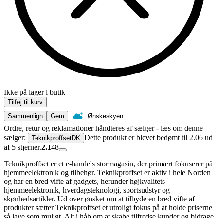
Ikke på lager i butik
Tilføj til kurv
Sammenlign
Gem
Ønskeskyen
Ordre, retur og reklamationer håndteres af sælger - læs om denne
sælger:
Dette produkt er blevet bedømt til 2.06 ud
TeknikproffsetDK
af 5 stjerner.
2.1
48
Teknikproffset er et e-handels stormagasin, der primært fokuserer på
hjemmeelektronik og tilbehør. Teknikproffset er aktiv i hele Norden
og har en bred vifte af gadgets, herunder højkvalitets
hjemmeelektronik, hverdagsteknologi, sportsudstyr og
skønhedsartikler. Ud over ønsket om at tilbyde en bred vifte af
produkter sætter Teknikproffset et utroligt fokus på at holde priserne
så lave som muligt. Alt i håb om at skabe tilfredse kunder og bidrage