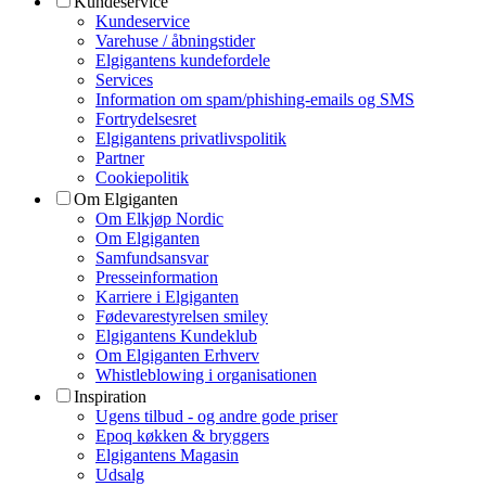
Kundeservice
Kundeservice
Varehuse / åbningstider
Elgigantens kundefordele
Services
Information om spam/phishing-emails og SMS
Fortrydelsesret
Elgigantens privatlivspolitik
Partner
Cookiepolitik
Om Elgiganten
Om Elkjøp Nordic
Om Elgiganten
Samfundsansvar
Presseinformation
Karriere i Elgiganten
Fødevarestyrelsen smiley
Elgigantens Kundeklub
Om Elgiganten Erhverv
Whistleblowing i organisationen
Inspiration
Ugens tilbud - og andre gode priser
Epoq køkken & bryggers
Elgigantens Magasin
Udsalg