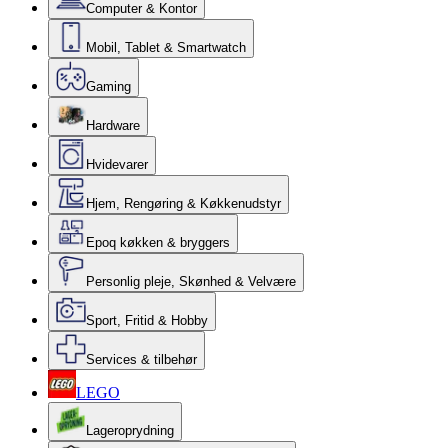
Computer & Kontor
Mobil, Tablet & Smartwatch
Gaming
Hardware
Hvidevarer
Hjem, Rengøring & Køkkenudstyr
Epoq køkken & bryggers
Personlig pleje, Skønhed & Velvære
Sport, Fritid & Hobby
Services & tilbehør
LEGO
Lageroprydning