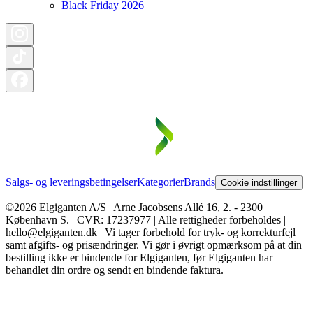
Black Friday 2026
Salgs- og leveringsbetingelser
Kategorier
Brands
Cookie indstillinger
©2026 Elgiganten A/S | Arne Jacobsens Allé 16, 2. - 2300
København S. | CVR: 17237977 | Alle rettigheder forbeholdes |
hello@elgiganten.dk | Vi tager forbehold for tryk- og korrekturfejl
samt afgifts- og prisændringer. Vi gør i øvrigt opmærksom på at din
bestilling ikke er bindende for Elgiganten, før Elgiganten har
behandlet din ordre og sendt en bindende faktura.