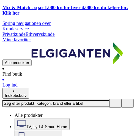
Mix & Match - spar 1.000 kr. for hver 4.000 kr. du køber for.
Klik
her
Spring navigationen over
Kundeservice
Privatkunde
Erhvervskunde
Mine favoritter
Alle produkter
Find butik
Log ind
Indkøbskurv
Alle produkter
TV, Lyd & Smart Home