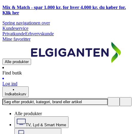
Mix & Match - spar 1.000 kr. for hver 4.000 kr. du køber for.
Klik
her
Spring navigationen over
Kundeservice
Privatkunde
Erhvervskunde
Mine favoritter
Alle produkter
Find butik
Log ind
Indkøbskurv
Alle produkter
TV, Lyd & Smart Home