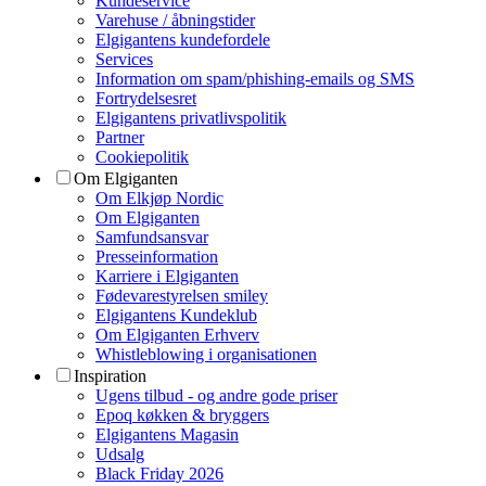
Kundeservice
Varehuse / åbningstider
Elgigantens kundefordele
Services
Information om spam/phishing-emails og SMS
Fortrydelsesret
Elgigantens privatlivspolitik
Partner
Cookiepolitik
Om Elgiganten
Om Elkjøp Nordic
Om Elgiganten
Samfundsansvar
Presseinformation
Karriere i Elgiganten
Fødevarestyrelsen smiley
Elgigantens Kundeklub
Om Elgiganten Erhverv
Whistleblowing i organisationen
Inspiration
Ugens tilbud - og andre gode priser
Epoq køkken & bryggers
Elgigantens Magasin
Udsalg
Black Friday 2026