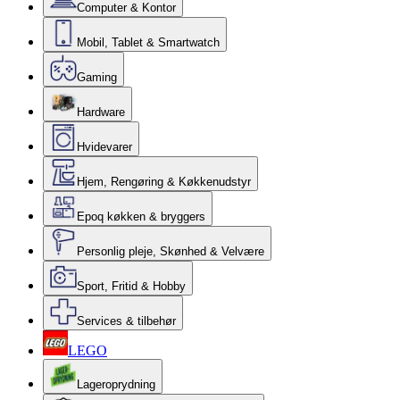
Computer & Kontor
Mobil, Tablet & Smartwatch
Gaming
Hardware
Hvidevarer
Hjem, Rengøring & Køkkenudstyr
Epoq køkken & bryggers
Personlig pleje, Skønhed & Velvære
Sport, Fritid & Hobby
Services & tilbehør
LEGO
Lageroprydning