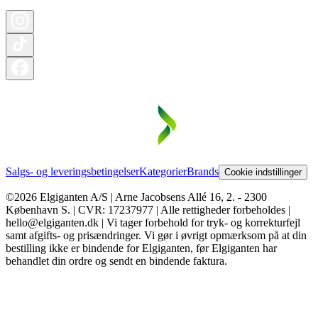
Salgs- og leveringsbetingelser
Kategorier
Brands
Cookie indstillinger
©2026 Elgiganten A/S | Arne Jacobsens Allé 16, 2. - 2300
København S. | CVR: 17237977 | Alle rettigheder forbeholdes |
hello@elgiganten.dk | Vi tager forbehold for tryk- og korrekturfejl
samt afgifts- og prisændringer. Vi gør i øvrigt opmærksom på at din
bestilling ikke er bindende for Elgiganten, før Elgiganten har
behandlet din ordre og sendt en bindende faktura.