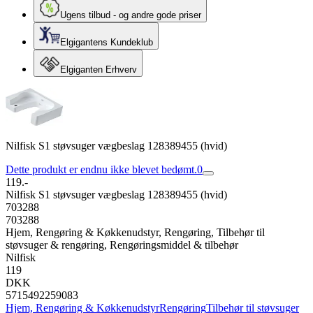
Ugens tilbud - og andre gode priser
Elgigantens Kundeklub
Elgiganten Erhverv
Nilfisk S1 støvsuger vægbeslag 128389455 (hvid)
Dette produkt er endnu ikke blevet bedømt.
0
119.-
Nilfisk S1 støvsuger vægbeslag 128389455 (hvid)
703288
703288
Hjem, Rengøring & Køkkenudstyr, Rengøring, Tilbehør til
støvsuger & rengøring, Rengøringsmiddel & tilbehør
Nilfisk
119
DKK
5715492259083
Hjem, Rengøring & Køkkenudstyr
Rengøring
Tilbehør til støvsuger