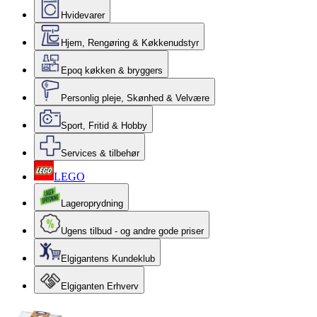
Hvidevarer
Hjem, Rengøring & Køkkenudstyr
Epoq køkken & bryggers
Personlig pleje, Skønhed & Velvære
Sport, Fritid & Hobby
Services & tilbehør
LEGO
Lageroprydning
Ugens tilbud - og andre gode priser
Elgigantens Kundeklub
Elgiganten Erhverv