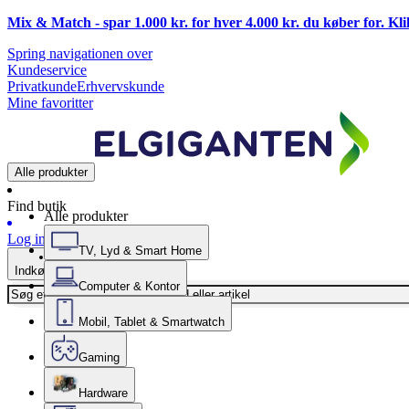
Mix & Match - spar 1.000 kr. for hver 4.000 kr. du køber for. Kl
Spring navigationen over
Kundeservice
Privatkunde
Erhvervskunde
Mine favoritter
Alle produkter
Find butik
Alle produkter
Log ind
TV, Lyd & Smart Home
Indkøbskurv
Computer & Kontor
Mobil, Tablet & Smartwatch
Gaming
Hardware