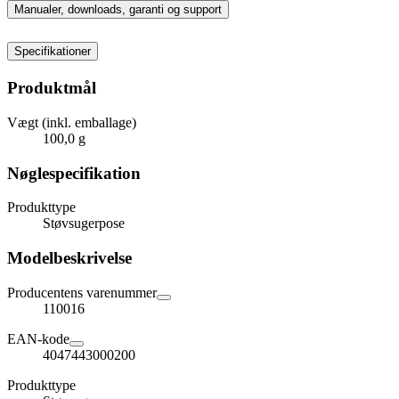
Manualer, downloads, garanti og support
Specifikationer
Produktmål
Vægt (inkl. emballage)
100,0 g
Nøglespecifikation
Produkttype
Støvsugerpose
Modelbeskrivelse
Producentens varenummer
110016
EAN-kode
4047443000200
Produkttype