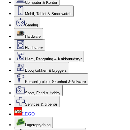
Computer & Kontor
Mobil, Tablet & Smartwatch
Gaming
Hardware
Hvidevarer
Hjem, Rengøring & Køkkenudstyr
Epoq køkken & bryggers
Personlig pleje, Skønhed & Velvære
Sport, Fritid & Hobby
Services & tilbehør
LEGO
Lageroprydning