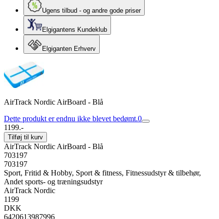
Ugens tilbud - og andre gode priser
Elgigantens Kundeklub
Elgiganten Erhverv
AirTrack Nordic AirBoard - Blå
Dette produkt er endnu ikke blevet bedømt.
0
1199.-
Tilføj til kurv
AirTrack Nordic AirBoard - Blå
703197
703197
Sport, Fritid & Hobby, Sport & fitness, Fitnessudstyr & tilbehør,
Andet sports- og træningsudstyr
AirTrack Nordic
1199
DKK
6420613987996