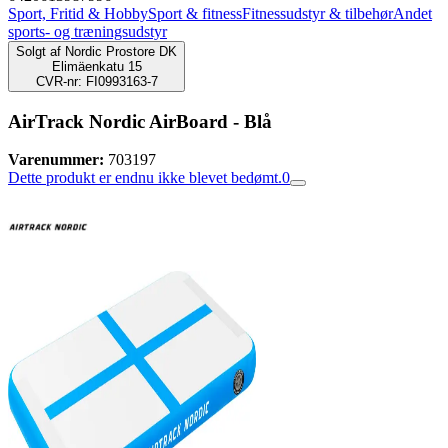
Sport, Fritid & Hobby
Sport & fitness
Fitnessudstyr & tilbehør
Andet
sports- og træningsudstyr
Solgt af
Nordic Prostore DK
Elimäenkatu 15
CVR-nr: FI0993163-7
AirTrack Nordic AirBoard - Blå
Varenummer:
703197
Dette produkt er endnu ikke blevet bedømt.
0