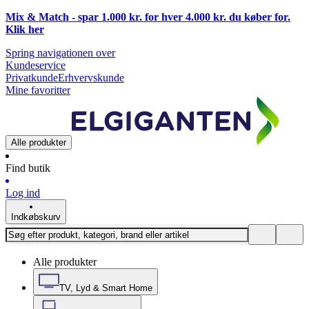
Mix & Match - spar 1.000 kr. for hver 4.000 kr. du køber for.
Klik
her
Spring navigationen over
Kundeservice
Privatkunde
Erhvervskunde
Mine favoritter
Alle produkter
Find butik
Log ind
Indkøbskurv
Alle produkter
TV, Lyd & Smart Home