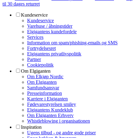
til 30 dages returret
Kundeservice
Kundeservice
Varehuse / åbningstider
Elgigantens kundefordele
Services
Information om spam/phishing-emails og SMS
Fortrydelsesret
Elgigantens privatlivspolitik
Partner
Cookiepolitik
Om Elgiganten
Om Elkjøp Nordic
Om Elgiganten
Samfundsansvar
Presseinformation
Karriere i Elgiganten
Fødevarestyrelsen smiley
Elgigantens Kundeklub
Om Elgiganten Erhverv
Whistleblowing i organisationen
Inspiration
Ugens tilbud - og andre gode priser