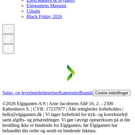
Epoq køkken & bryggers
Elgigantens Magasin
Udsalg
Black Friday 2026
Salgs- og leveringsbetingelser
Kategorier
Brands
Cookie indstillinger
©2026 Elgiganten A/S | Arne Jacobsens Allé 16, 2. - 2300
København S. | CVR: 17237977 | Alle rettigheder forbeholdes |
hello@elgiganten.dk | Vi tager forbehold for tryk- og korrekturfejl
samt afgifts- og prisændringer. Vi gør i øvrigt opmærksom på at din
bestilling ikke er bindende for Elgiganten, før Elgiganten har
behandlet din ordre og sendt en bindende faktura.