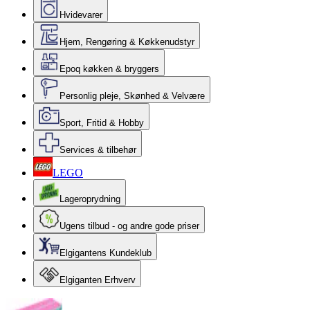
Hvidevarer
Hjem, Rengøring & Køkkenudstyr
Epoq køkken & bryggers
Personlig pleje, Skønhed & Velvære
Sport, Fritid & Hobby
Services & tilbehør
LEGO
Lageroprydning
Ugens tilbud - og andre gode priser
Elgigantens Kundeklub
Elgiganten Erhverv