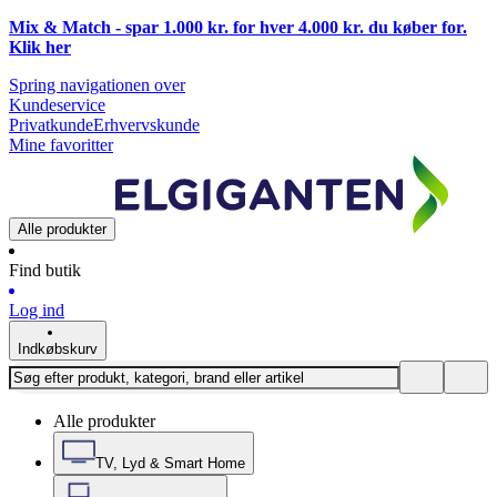
Mix & Match - spar 1.000 kr. for hver 4.000 kr. du køber for.
Klik
her
Spring navigationen over
Kundeservice
Privatkunde
Erhvervskunde
Mine favoritter
Alle produkter
Find butik
Log ind
Indkøbskurv
Alle produkter
TV, Lyd & Smart Home