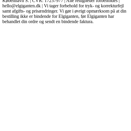
København S. | CVR: 17237977 | Alle rettigheder forbeholdes |
hello@elgiganten.dk | Vi tager forbehold for tryk- og korrekturfejl
samt afgifts- og prisændringer. Vi gør i øvrigt opmærksom på at din
bestilling ikke er bindende for Elgiganten, før Elgiganten har
behandlet din ordre og sendt en bindende faktura.