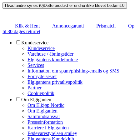
Hvad andre synes (0)
Dette produkt er endnu ikke blevet bedømt.
0
Klik & Hent
Annoncegaranti
Prismatch
Op
til 30 dages returret
Kundeservice
Kundeservice
Varehuse / åbningstider
Elgigantens kundefordele
Services
Information om spam/phishing-emails og SMS
Fortrydelsesret
Elgigantens privatlivspolitik
Partner
Cookiepolitik
Om Elgiganten
Om Elkjøp Nordic
Om Elgiganten
Samfundsansvar
Presseinformation
Karriere i Elgiganten
Fødevarestyrelsen smiley
Elgigantens Kundeklub