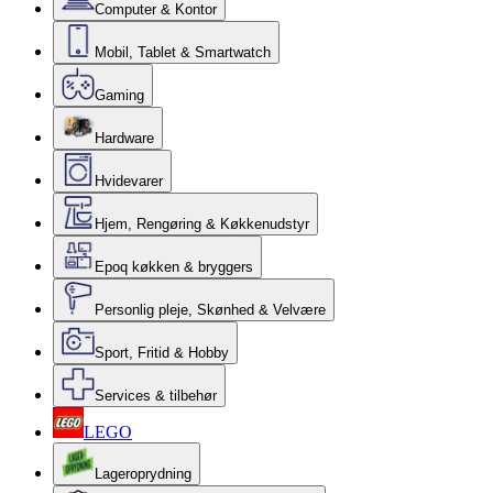
Computer & Kontor
Mobil, Tablet & Smartwatch
Gaming
Hardware
Hvidevarer
Hjem, Rengøring & Køkkenudstyr
Epoq køkken & bryggers
Personlig pleje, Skønhed & Velvære
Sport, Fritid & Hobby
Services & tilbehør
LEGO
Lageroprydning