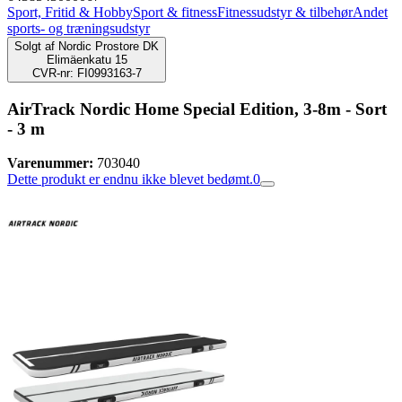
Sport, Fritid & Hobby
Sport & fitness
Fitnessudstyr & tilbehør
Andet
sports- og træningsudstyr
Solgt af
Nordic Prostore DK
Elimäenkatu 15
CVR-nr: FI0993163-7
AirTrack Nordic Home Special Edition, 3-8m - Sort
- 3 m
Varenummer:
703040
Dette produkt er endnu ikke blevet bedømt.
0