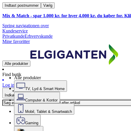
Indtast postnummer
Vælg
Mix & Match - spar 1.000 kr. for hver 4.000 kr. du køber for. Kl
Spring navigationen over
Kundeservice
Privatkunde
Erhvervskunde
Mine favoritter
Alle produkter
Find butik
Alle produkter
Log ind
TV, Lyd & Smart Home
Indkøbskurv
Computer & Kontor
Mobil, Tablet & Smartwatch
Gaming