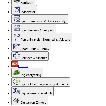
Hardware
Hvidevarer
Hjem, Rengøring & Køkkenudstyr
Epoq køkken & bryggers
Personlig pleje, Skønhed & Velvære
Sport, Fritid & Hobby
Services & tilbehør
LEGO
Lageroprydning
Ugens tilbud - og andre gode priser
Elgigantens Kundeklub
Elgiganten Erhverv