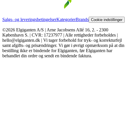
Salgs- og leveringsbetingelser
Kategorier
Brands
Cookie indstillinger
©2026 Elgiganten A/S | Arne Jacobsens Allé 16, 2. - 2300
København S. | CVR: 17237977 | Alle rettigheder forbeholdes |
hello@elgiganten.dk | Vi tager forbehold for tryk- og korrekturfejl
samt afgifts- og prisændringer. Vi gør i øvrigt opmærksom på at din
bestilling ikke er bindende for Elgiganten, før Elgiganten har
behandlet din ordre og sendt en bindende faktura.