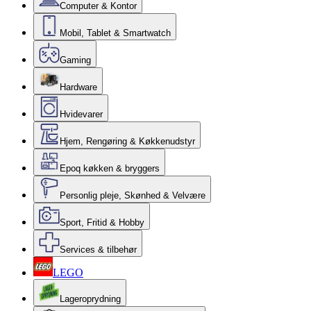
Computer & Kontor
Mobil, Tablet & Smartwatch
Gaming
Hardware
Hvidevarer
Hjem, Rengøring & Køkkenudstyr
Epoq køkken & bryggers
Personlig pleje, Skønhed & Velvære
Sport, Fritid & Hobby
Services & tilbehør
LEGO
Lageroprydning