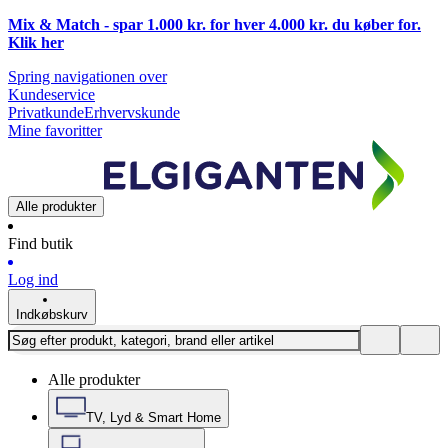
Mix & Match - spar 1.000 kr. for hver 4.000 kr. du køber for.
Klik
her
Spring navigationen over
Kundeservice
Privatkunde
Erhvervskunde
Mine favoritter
Alle produkter
Find butik
Log ind
Indkøbskurv
Alle produkter
TV, Lyd & Smart Home