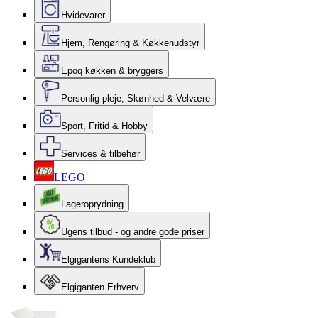
Hvidevarer
Hjem, Rengøring & Køkkenudstyr
Epoq køkken & bryggers
Personlig pleje, Skønhed & Velvære
Sport, Fritid & Hobby
Services & tilbehør
LEGO
Lageroprydning
Ugens tilbud - og andre gode priser
Elgigantens Kundeklub
Elgiganten Erhverv