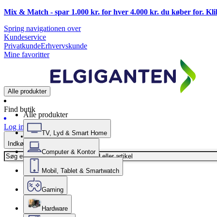
Mix & Match - spar 1.000 kr. for hver 4.000 kr. du køber for. Kl
Spring navigationen over
Kundeservice
Privatkunde
Erhvervskunde
Mine favoritter
Alle produkter
Find butik
Alle produkter
Log ind
TV, Lyd & Smart Home
Indkøbskurv
Computer & Kontor
Mobil, Tablet & Smartwatch
Gaming
Hardware