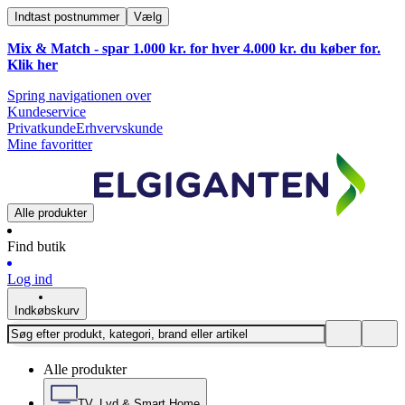
Indtast postnummer
Vælg
Mix & Match - spar 1.000 kr. for hver 4.000 kr. du køber for.
Klik
her
Spring navigationen over
Kundeservice
Privatkunde
Erhvervskunde
Mine favoritter
Alle produkter
Find butik
Log ind
Indkøbskurv
Alle produkter
TV, Lyd & Smart Home