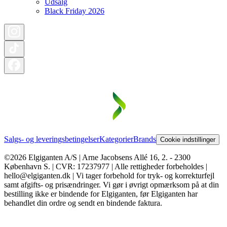
Udsalg
Black Friday 2026
Salgs- og leveringsbetingelser
Kategorier
Brands
Cookie indstillinger
©2026 Elgiganten A/S | Arne Jacobsens Allé 16, 2. - 2300
København S. | CVR: 17237977 | Alle rettigheder forbeholdes |
hello@elgiganten.dk | Vi tager forbehold for tryk- og korrekturfejl
samt afgifts- og prisændringer. Vi gør i øvrigt opmærksom på at din
bestilling ikke er bindende for Elgiganten, før Elgiganten har
behandlet din ordre og sendt en bindende faktura.