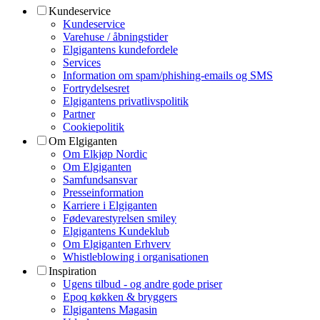
Kundeservice
Kundeservice
Varehuse / åbningstider
Elgigantens kundefordele
Services
Information om spam/phishing-emails og SMS
Fortrydelsesret
Elgigantens privatlivspolitik
Partner
Cookiepolitik
Om Elgiganten
Om Elkjøp Nordic
Om Elgiganten
Samfundsansvar
Presseinformation
Karriere i Elgiganten
Fødevarestyrelsen smiley
Elgigantens Kundeklub
Om Elgiganten Erhverv
Whistleblowing i organisationen
Inspiration
Ugens tilbud - og andre gode priser
Epoq køkken & bryggers
Elgigantens Magasin