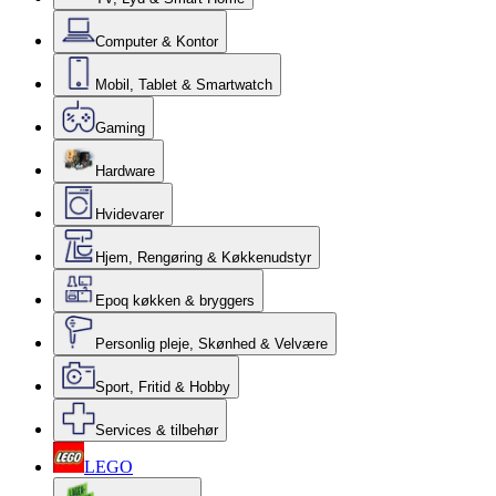
Computer & Kontor
Mobil, Tablet & Smartwatch
Gaming
Hardware
Hvidevarer
Hjem, Rengøring & Køkkenudstyr
Epoq køkken & bryggers
Personlig pleje, Skønhed & Velvære
Sport, Fritid & Hobby
Services & tilbehør
LEGO