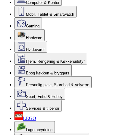
Computer & Kontor
Mobil, Tablet & Smartwatch
Gaming
Hardware
Hvidevarer
Hjem, Rengøring & Køkkenudstyr
Epoq køkken & bryggers
Personlig pleje, Skønhed & Velvære
Sport, Fritid & Hobby
Services & tilbehør
LEGO
Lageroprydning