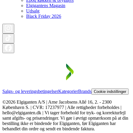
Epoq køkken & bryggers
Elgigantens Magasin
Udsalg
Black Friday 2026
Salgs- og leveringsbetingelser
Kategorier
Brands
Cookie indstillinger
©2026 Elgiganten A/S | Arne Jacobsens Allé 16, 2. - 2300
København S. | CVR: 17237977 | Alle rettigheder forbeholdes |
hello@elgiganten.dk | Vi tager forbehold for tryk- og korrekturfejl
samt afgifts- og prisændringer. Vi gør i øvrigt opmærksom på at din
bestilling ikke er bindende for Elgiganten, før Elgiganten har
behandlet din ordre og sendt en bindende faktura.