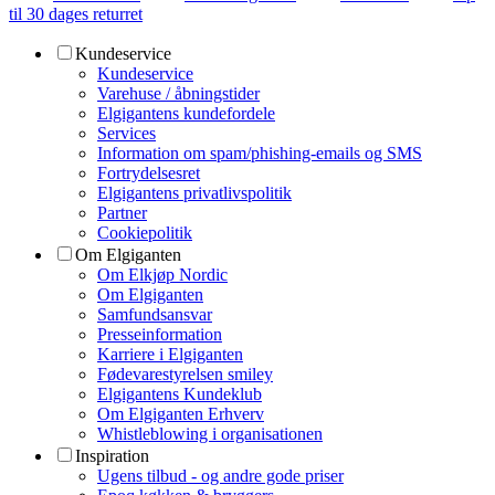
til 30 dages returret
Kundeservice
Kundeservice
Varehuse / åbningstider
Elgigantens kundefordele
Services
Information om spam/phishing-emails og SMS
Fortrydelsesret
Elgigantens privatlivspolitik
Partner
Cookiepolitik
Om Elgiganten
Om Elkjøp Nordic
Om Elgiganten
Samfundsansvar
Presseinformation
Karriere i Elgiganten
Fødevarestyrelsen smiley
Elgigantens Kundeklub
Om Elgiganten Erhverv
Whistleblowing i organisationen
Inspiration
Ugens tilbud - og andre gode priser