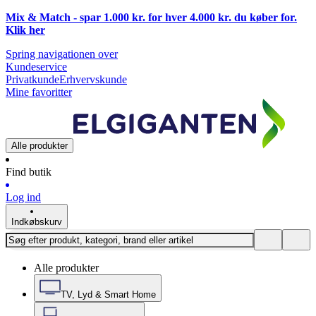
Mix & Match - spar 1.000 kr. for hver 4.000 kr. du køber for.
Klik
her
Spring navigationen over
Kundeservice
Privatkunde
Erhvervskunde
Mine favoritter
Alle produkter
Find butik
Log ind
Indkøbskurv
Alle produkter
TV, Lyd & Smart Home