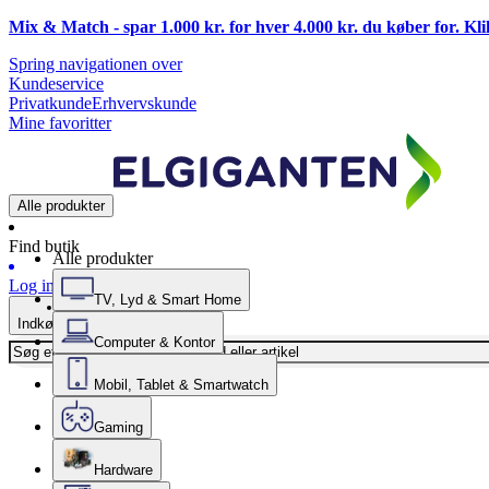
Mix & Match - spar 1.000 kr. for hver 4.000 kr. du køber for. Kl
Spring navigationen over
Kundeservice
Privatkunde
Erhvervskunde
Mine favoritter
Alle produkter
Find butik
Alle produkter
Log ind
TV, Lyd & Smart Home
Indkøbskurv
Computer & Kontor
Mobil, Tablet & Smartwatch
Gaming
Hardware