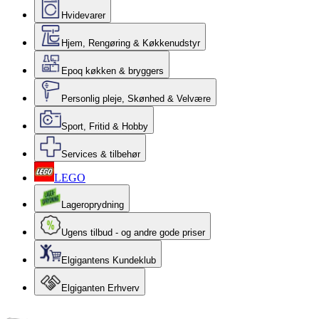
Hvidevarer
Hjem, Rengøring & Køkkenudstyr
Epoq køkken & bryggers
Personlig pleje, Skønhed & Velvære
Sport, Fritid & Hobby
Services & tilbehør
LEGO
Lageroprydning
Ugens tilbud - og andre gode priser
Elgigantens Kundeklub
Elgiganten Erhverv