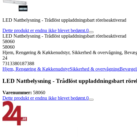
LED Nattbelysning - Trådlöst uppladdningsbart rörelseaktiverad
Dette produkt er endnu ikke blevet bedømt.
0
LED Nattbelysning - Trådlöst uppladdningsbart rörelseaktiverad
58060
58060
Hjem, Rengøring & Køkkenudstyr, Sikkerhed & overvågning, Bevæg
24
7313380187388
Hjem, Rengøring & Køkkenudstyr
Sikkerhed & overvågning
Bevægel
LED Nattbelysning - Trådlöst uppladdningsbart röre
Varenummer:
58060
Dette produkt er endnu ikke blevet bedømt.
0