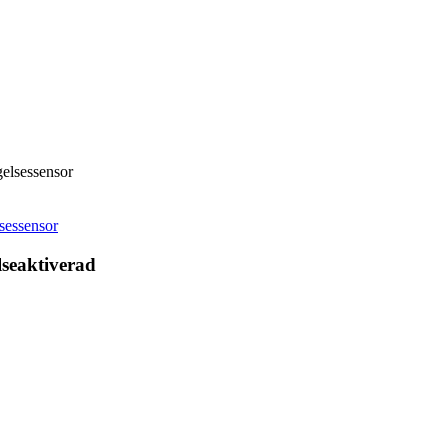
elsessensor
sessensor
lseaktiverad