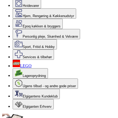
Hvidevarer
Hjem, Rengøring & Køkkenudstyr
Epoq køkken & bryggers
Personlig pleje, Skønhed & Velvære
Sport, Fritid & Hobby
Services & tilbehør
LEGO
Lageroprydning
Ugens tilbud - og andre gode priser
Elgigantens Kundeklub
Elgiganten Erhverv