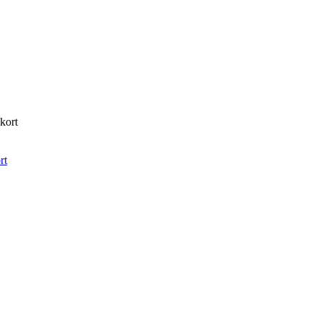
kort
rt