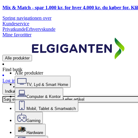
Mix & Match - spar 1.000 kr. for hver 4.000 kr. du køber for. Kl
Spring navigationen over
Kundeservice
Privatkunde
Erhvervskunde
Mine favoritter
Alle produkter
Find butik
Alle produkter
Log ind
TV, Lyd & Smart Home
Indkøbskurv
Computer & Kontor
Mobil, Tablet & Smartwatch
Gaming
Hardware