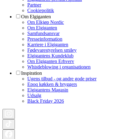
Partner
Cookiepolitik
Om Elgiganten
Om Elkjøp Nordic
Om Elgiganten
Samfundsansvar
Presseinformation
Karriere i Elgiganten
Fødevarestyrelsen smiley
Elgigantens Kundeklub
Om Elgiganten Erhverv
Whistleblowing i organisationen
Inspiration
Ugens tilbud - og andre gode priser
Epoq køkken & bryggers
Elgigantens Magasin
Udsalg
Black Friday 2026