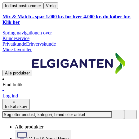
Indtast postnummer
Vælg
Mix & Match - spar 1.000 kr. for hver 4.000 kr. du køber for.
Klik
her
Spring navigationen over
Kundeservice
Privatkunde
Erhvervskunde
Mine favoritter
Alle produkter
Find butik
Log ind
Indkøbskurv
Alle produkter
TV, Lyd & Smart Home