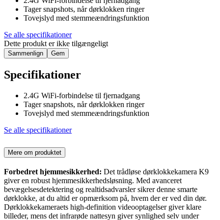
2.4G WiFi-forbindelse til fjernadgang
Tager snapshots, når dørklokken ringer
Tovejslyd med stemmeændringsfunktion
Se alle specifikationer
Dette produkt er ikke tilgængeligt
Sammenlign
Gem
Specifikationer
2.4G WiFi-forbindelse til fjernadgang
Tager snapshots, når dørklokken ringer
Tovejslyd med stemmeændringsfunktion
Se alle specifikationer
Mere om produktet
Forbedret hjemmesikkerhed:
Det trådløse dørklokkekamera K9
giver en robust hjemmesikkerhedsløsning. Med avanceret
bevægelsesdetektering og realtidsadvarsler sikrer denne smarte
dørklokke, at du altid er opmærksom på, hvem der er ved din dør.
Dørklokkekameraets high-definition videooptagelser giver klare
billeder, mens det infrarøde nattesyn giver synlighed selv under