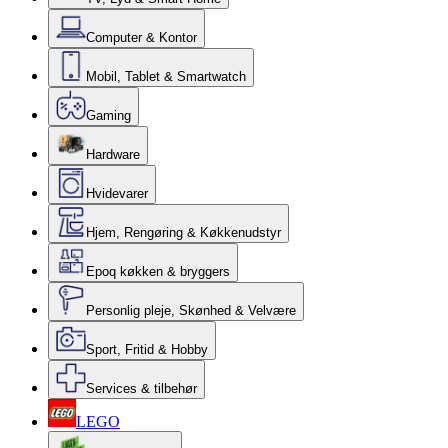
Computer & Kontor
Mobil, Tablet & Smartwatch
Gaming
Hardware
Hvidevarer
Hjem, Rengøring & Køkkenudstyr
Epoq køkken & bryggers
Personlig pleje, Skønhed & Velvære
Sport, Fritid & Hobby
Services & tilbehør
LEGO