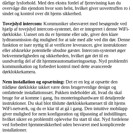
dårlige lysforhold. Med den ekstra fordel af fjernvisning kan du
overvåge din ejendom hvor som helst, hvilket giver uovertruffen ro i
sindet og kontrol over dit hjems sikkerhed.
Tovejslyd intercom:
Kommuniker ubesværet med besøgende ved
hjælp af tovejslyd intercom-systemet, der er integreret i denne WiFi-
dørklokke. Uanset om du er hjemme eller ude, giver den klare
lydtransmission dig mulighed for at tale med alle ved din dør. Denne
funktion er især nyttig til at verificere leverancer, give instruktioner
eller afskrække potentielle ubudne gæster. Intercom-systemet øger
bekvemmeligheden og sikkerheden, hvilket gør det til en
uundværlig del af dit hjemmeautomatiseringssetup. Nyd problemfri
kommunikation og forbedret kontrol med dette avancerede
dørklokkekamera.
Nem installation og opsætning:
Det er en leg at opsætte den
trådløse dørklokke takket være dens brugervenlige design og
omfattende installationssæt. Pakken indeholder alt, hvad du skal
bruge for at komme i gang, fra monteringshardware til detaljerede
instruktioner. Du skal blot tilslutte dørklokkekameraet til dit hjems
WiFi-netværk, og du er klar til at gå i gang. Den intuitive mobilapp
giver mulighed for nem konfiguration og tilpasning af indstillinger,
hvilket sikrer en problemfri oplevelse fra start til slut. Nyd fordelene
ved forbedret hjemmesikkerhed uden besværet med komplicerede
installationer.