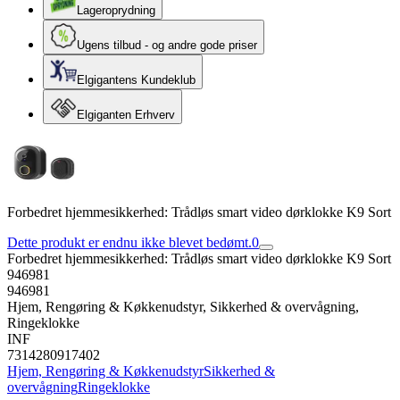
Lageroprydning
Ugens tilbud - og andre gode priser
Elgigantens Kundeklub
Elgiganten Erhverv
Forbedret hjemmesikkerhed: Trådløs smart video dørklokke K9 Sort
Dette produkt er endnu ikke blevet bedømt.
0
Forbedret hjemmesikkerhed: Trådløs smart video dørklokke K9 Sort
946981
946981
Hjem, Rengøring & Køkkenudstyr, Sikkerhed & overvågning,
Ringeklokke
INF
7314280917402
Hjem, Rengøring & Køkkenudstyr
Sikkerhed &
overvågning
Ringeklokke