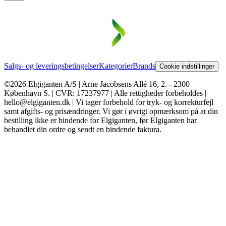
Salgs- og leveringsbetingelser
Kategorier
Brands
Cookie indstillinger
©2026 Elgiganten A/S | Arne Jacobsens Allé 16, 2. - 2300
København S. | CVR: 17237977 | Alle rettigheder forbeholdes |
hello@elgiganten.dk | Vi tager forbehold for tryk- og korrekturfejl
samt afgifts- og prisændringer. Vi gør i øvrigt opmærksom på at din
bestilling ikke er bindende for Elgiganten, før Elgiganten har
behandlet din ordre og sendt en bindende faktura.