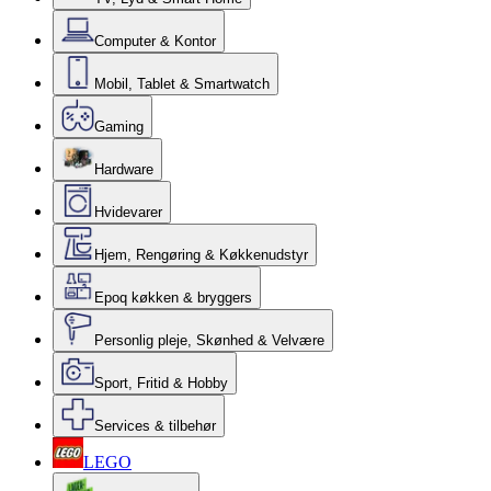
Computer & Kontor
Mobil, Tablet & Smartwatch
Gaming
Hardware
Hvidevarer
Hjem, Rengøring & Køkkenudstyr
Epoq køkken & bryggers
Personlig pleje, Skønhed & Velvære
Sport, Fritid & Hobby
Services & tilbehør
LEGO