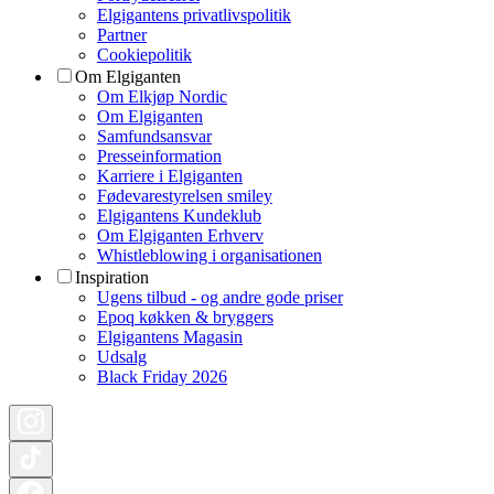
Elgigantens privatlivspolitik
Partner
Cookiepolitik
Om Elgiganten
Om Elkjøp Nordic
Om Elgiganten
Samfundsansvar
Presseinformation
Karriere i Elgiganten
Fødevarestyrelsen smiley
Elgigantens Kundeklub
Om Elgiganten Erhverv
Whistleblowing i organisationen
Inspiration
Ugens tilbud - og andre gode priser
Epoq køkken & bryggers
Elgigantens Magasin
Udsalg
Black Friday 2026