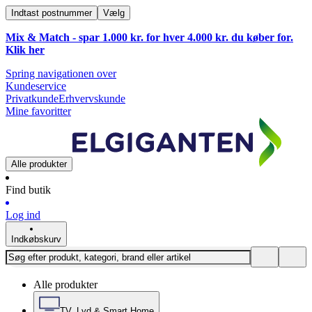
Indtast postnummer
Vælg
Mix & Match - spar 1.000 kr. for hver 4.000 kr. du køber for.
Klik
her
Spring navigationen over
Kundeservice
Privatkunde
Erhvervskunde
Mine favoritter
Alle produkter
Find butik
Log ind
Indkøbskurv
Alle produkter
TV, Lyd & Smart Home