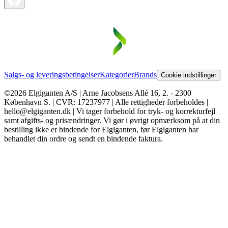
Salgs- og leveringsbetingelser
Kategorier
Brands
Cookie indstillinger
©2026 Elgiganten A/S | Arne Jacobsens Allé 16, 2. - 2300
København S. | CVR: 17237977 | Alle rettigheder forbeholdes |
hello@elgiganten.dk | Vi tager forbehold for tryk- og korrekturfejl
samt afgifts- og prisændringer. Vi gør i øvrigt opmærksom på at din
bestilling ikke er bindende for Elgiganten, før Elgiganten har
behandlet din ordre og sendt en bindende faktura.