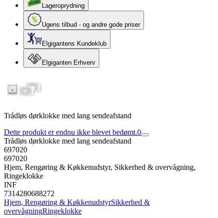
Lageroprydning
Ugens tilbud - og andre gode priser
Elgigantens Kundeklub
Elgiganten Erhverv
Trådløs dørklokke med lang sendeafstand
Dette produkt er endnu ikke blevet bedømt.
0
Trådløs dørklokke med lang sendeafstand
697020
697020
Hjem, Rengøring & Køkkenudstyr, Sikkerhed & overvågning,
Ringeklokke
INF
7314280688272
Hjem, Rengøring & Køkkenudstyr
Sikkerhed &
overvågning
Ringeklokke