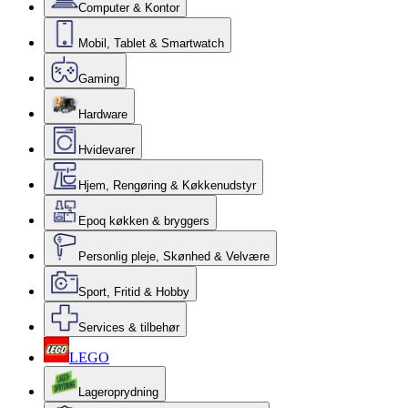
Computer & Kontor
Mobil, Tablet & Smartwatch
Gaming
Hardware
Hvidevarer
Hjem, Rengøring & Køkkenudstyr
Epoq køkken & bryggers
Personlig pleje, Skønhed & Velvære
Sport, Fritid & Hobby
Services & tilbehør
LEGO
Lageroprydning