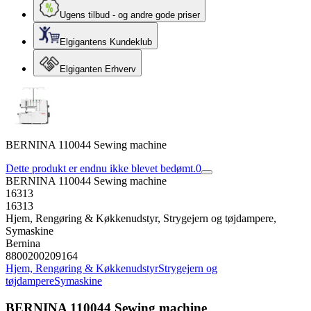
Ugens tilbud - og andre gode priser
Elgigantens Kundeklub
Elgiganten Erhverv
BERNINA 110044 Sewing machine
Dette produkt er endnu ikke blevet bedømt.
0
BERNINA 110044 Sewing machine
16313
16313
Hjem, Rengøring & Køkkenudstyr, Strygejern og tøjdampere,
Symaskine
Bernina
8800200209164
Hjem, Rengøring & Køkkenudstyr
Strygejern og
tøjdampere
Symaskine
BERNINA 110044 Sewing machine