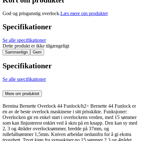
Kort om produktet
God og prisgunstig overlock.
Læs mere om produktet
Specifikationer
Se alle specifikationer
Dette produkt er ikke tilgængeligt
Sammenlign
Gem
Specifikationer
Se alle specifikationer
Mere om produktet
Bernina Bernette Overlock 44 Funlock/h2> Bernette 44 Funlock er
en av de beste overlock maskinene i sitt prisskikte. Funksjoner:
Overlocken gir en enkel start i overlockens verden, med 15 sømmer
som kan finjusterest enklet ved å skru på en knapp. Den kan sy med
2, 3 og 4tråder overlocksømmer, bredde på 37mm, og
rullefallsømmer 1,5mm. Kniven arbeidar nedanifra for å gi ekstra
trygghett. Trygt kjøp fra symaskiner.no 15 sømmer 2,3 og 4trådet