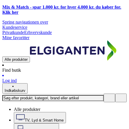
Mix & Match - spar 1.000 kr. for hver 4.000 kr. du køber for.
Klik
her
Spring navigationen over
Kundeservice
Privatkunde
Erhvervskunde
Mine favoritter
Alle produkter
Find butik
Log ind
Indkøbskurv
Alle produkter
TV, Lyd & Smart Home