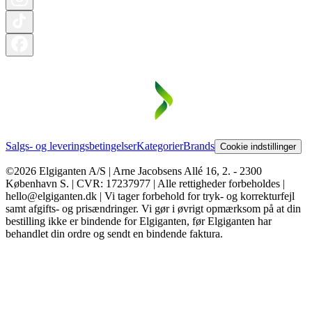
Salgs- og leveringsbetingelser
Kategorier
Brands
Cookie indstillinger
©2026 Elgiganten A/S | Arne Jacobsens Allé 16, 2. - 2300
København S. | CVR: 17237977 | Alle rettigheder forbeholdes |
hello@elgiganten.dk | Vi tager forbehold for tryk- og korrekturfejl
samt afgifts- og prisændringer. Vi gør i øvrigt opmærksom på at din
bestilling ikke er bindende for Elgiganten, før Elgiganten har
behandlet din ordre og sendt en bindende faktura.