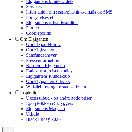
Elgigantens kundefordele
Services
Information om spam/phishing-emails og SMS
Fortrydelsesret
Elgigantens privatlivspolitik
Partner
Cookiepolitik
Om Elgiganten
Om Elkjøp Nordic
Om Elgiganten
Samfundsansvar
Presseinformation
Karriere i Elgiganten
Fødevarestyrelsen smiley
Elgigantens Kundeklub
Om Elgiganten Erhverv
Whistleblowing i organisationen
Inspiration
Ugens tilbud - og andre gode priser
Epoq køkken & bryggers
Elgigantens Magasin
Udsalg
Black Friday 2026