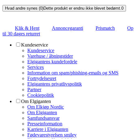
Hvad andre synes (0)
Dette produkt er endnu ikke blevet bedømt.
0
Klik & Hent
Annoncegaranti
Prismatch
Op
til 30 dages returret
Kundeservice
Kundeservice
Varehuse / åbningstider
Elgigantens kundefordele
Services
Information om spam/phishing-emails og SMS
Fortrydelsesret
Elgigantens privatlivspolitik
Partner
Cookiepolitik
Om Elgiganten
Om Elkjøp Nordic
Om Elgiganten
Samfundsansvar
Presseinformation
Karriere i Elgiganten
Fødevarestyrelsen smiley