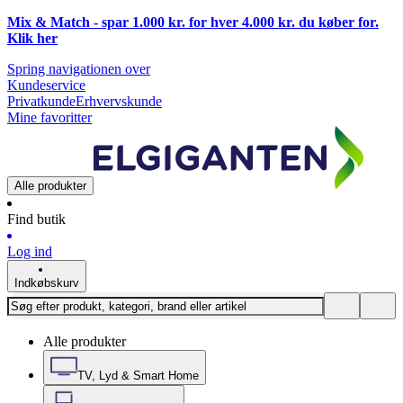
Mix & Match - spar 1.000 kr. for hver 4.000 kr. du køber for.
Klik
her
Spring navigationen over
Kundeservice
Privatkunde
Erhvervskunde
Mine favoritter
Alle produkter
Find butik
Log ind
Indkøbskurv
Alle produkter
TV, Lyd & Smart Home