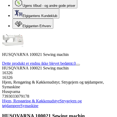
Ugens tilbud - og andre gode priser
Elgigantens Kundeklub
Elgiganten Erhverv
HUSQVARNA 100021 Sewing machin
Dette produkt er endnu ikke blevet bedømt.
0
HUSQVARNA 100021 Sewing machin
16326
16326
Hjem, Rengøring & Køkkenudstyr, Strygejern og tøjdampere,
Symaskine
Husqvarna
7393033079178
Hjem, Rengøring & Køkkenudstyr
Strygejern og
tøjdampere
Symaskine
HUSQVARNA 100021 Sewing machin