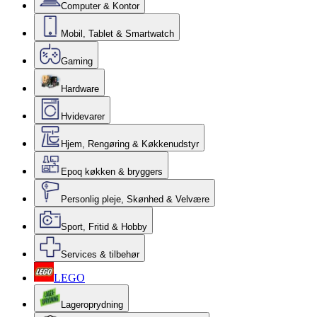
Computer & Kontor
Mobil, Tablet & Smartwatch
Gaming
Hardware
Hvidevarer
Hjem, Rengøring & Køkkenudstyr
Epoq køkken & bryggers
Personlig pleje, Skønhed & Velvære
Sport, Fritid & Hobby
Services & tilbehør
LEGO
Lageroprydning