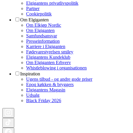
Elgigantens privatlivspolitik
Partner
Cookiepolitik
Om Elgiganten
Om Elkjøp Nordic
Om Elgiganten
Samfundsansvar
Presseinformation
Karriere i Elgiganten
Fødevarestyrelsen smiley
Elgigantens Kundeklub
Om Elgiganten Erhverv
Whistleblowing i organisationen
Inspiration
Ugens tilbud - og andre gode priser
Epoq køkken & bryggers
Elgigantens Magasin
Udsalg
Black Friday 2026