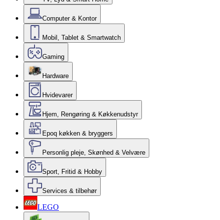
Computer & Kontor
Mobil, Tablet & Smartwatch
Gaming
Hardware
Hvidevarer
Hjem, Rengøring & Køkkenudstyr
Epoq køkken & bryggers
Personlig pleje, Skønhed & Velvære
Sport, Fritid & Hobby
Services & tilbehør
LEGO