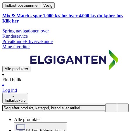
Indtast postnummer
Vælg
Mix & Match - spar 1.000 kr. for hver 4.000 kr. du køber for.
Klik
her
Spring navigationen over
Kundeservice
Privatkunde
Erhvervskunde
Mine favoritter
Alle produkter
Find butik
Log ind
Indkøbskurv
Alle produkter
TV, Lyd & Smart Home