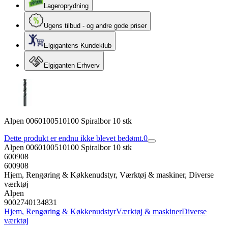
Lageroprydning
Ugens tilbud - og andre gode priser
Elgigantens Kundeklub
Elgiganten Erhverv
Alpen 0060100510100 Spiralbor 10 stk
Dette produkt er endnu ikke blevet bedømt.
0
Alpen 0060100510100 Spiralbor 10 stk
600908
600908
Hjem, Rengøring & Køkkenudstyr, Værktøj & maskiner, Diverse
værktøj
Alpen
9002740134831
Hjem, Rengøring & Køkkenudstyr
Værktøj & maskiner
Diverse
værktøj