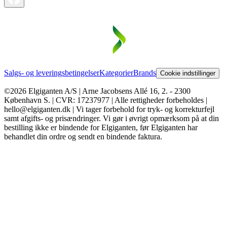
Salgs- og leveringsbetingelser
Kategorier
Brands
Cookie indstillinger
©2026 Elgiganten A/S | Arne Jacobsens Allé 16, 2. - 2300
København S. | CVR: 17237977 | Alle rettigheder forbeholdes |
hello@elgiganten.dk | Vi tager forbehold for tryk- og korrekturfejl
samt afgifts- og prisændringer. Vi gør i øvrigt opmærksom på at din
bestilling ikke er bindende for Elgiganten, før Elgiganten har
behandlet din ordre og sendt en bindende faktura.