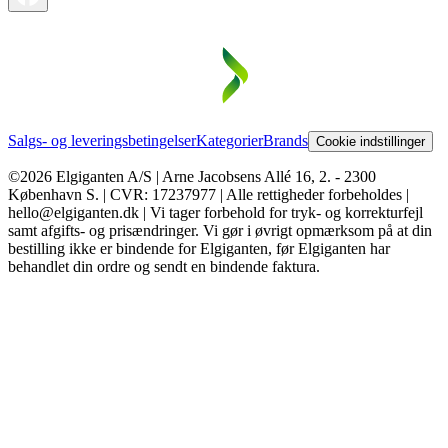
Salgs- og leveringsbetingelser
Kategorier
Brands
Cookie indstillinger
©2026 Elgiganten A/S | Arne Jacobsens Allé 16, 2. - 2300
København S. | CVR: 17237977 | Alle rettigheder forbeholdes |
hello@elgiganten.dk | Vi tager forbehold for tryk- og korrekturfejl
samt afgifts- og prisændringer. Vi gør i øvrigt opmærksom på at din
bestilling ikke er bindende for Elgiganten, før Elgiganten har
behandlet din ordre og sendt en bindende faktura.