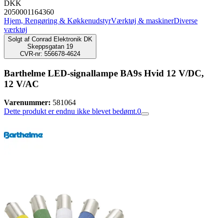
DKK
2050001164360
Hjem, Rengøring & Køkkenudstyr
Værktøj & maskiner
Diverse
værktøj
Solgt af
Conrad Elektronik DK
Skeppsgatan 19
CVR-nr: 556678-4624
Barthelme LED-signallampe BA9s Hvid 12 V/DC,
12 V/AC
Varenummer:
581064
Dette produkt er endnu ikke blevet bedømt.
0