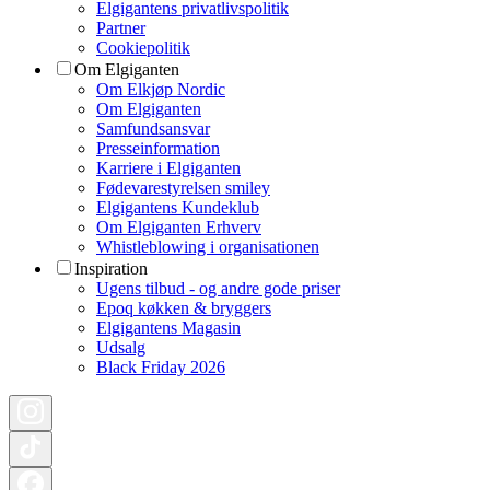
Elgigantens privatlivspolitik
Partner
Cookiepolitik
Om Elgiganten
Om Elkjøp Nordic
Om Elgiganten
Samfundsansvar
Presseinformation
Karriere i Elgiganten
Fødevarestyrelsen smiley
Elgigantens Kundeklub
Om Elgiganten Erhverv
Whistleblowing i organisationen
Inspiration
Ugens tilbud - og andre gode priser
Epoq køkken & bryggers
Elgigantens Magasin
Udsalg
Black Friday 2026