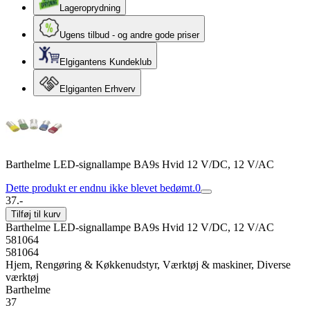
Lageroprydning
Ugens tilbud - og andre gode priser
Elgigantens Kundeklub
Elgiganten Erhverv
Barthelme LED-signallampe BA9s Hvid 12 V/DC, 12 V/AC
Dette produkt er endnu ikke blevet bedømt.
0
37.-
Tilføj til kurv
Barthelme LED-signallampe BA9s Hvid 12 V/DC, 12 V/AC
581064
581064
Hjem, Rengøring & Køkkenudstyr, Værktøj & maskiner, Diverse
værktøj
Barthelme
37