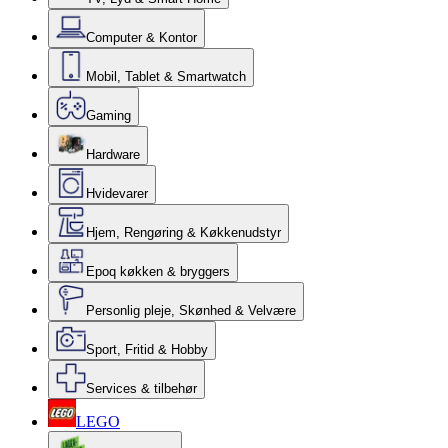
Computer & Kontor
Mobil, Tablet & Smartwatch
Gaming
Hardware
Hvidevarer
Hjem, Rengøring & Køkkenudstyr
Epoq køkken & bryggers
Personlig pleje, Skønhed & Velvære
Sport, Fritid & Hobby
Services & tilbehør
LEGO