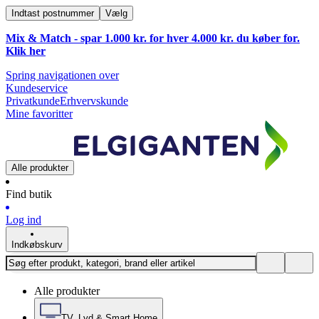
Indtast postnummer
Vælg
Mix & Match - spar 1.000 kr. for hver 4.000 kr. du køber for.
Klik
her
Spring navigationen over
Kundeservice
Privatkunde
Erhvervskunde
Mine favoritter
Alle produkter
Find butik
Log ind
Indkøbskurv
Alle produkter
TV, Lyd & Smart Home