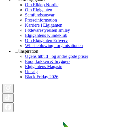
Om Elkjøp Nordic
Om Elgiganten
Samfundsansvar
Presseinformation
Karriere i Elgiganten
Fødevarestyrelsen smiley
Elgigantens Kundeklub
Om Elgiganten Erhverv
Whistleblowing i organisationen
Inspiration
Ugens tilbud - og andre gode priser
Epoq køkken & bryggers
Elgigantens Magasin
Udsalg
Black Friday 2026