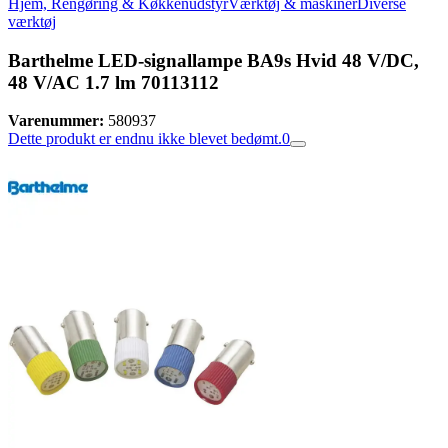
Hjem, Rengøring & Køkkenudstyr
Værktøj & maskiner
Diverse
værktøj
Barthelme LED-signallampe BA9s Hvid 48 V/DC,
48 V/AC 1.7 lm 70113112
Varenummer:
580937
Dette produkt er endnu ikke blevet bedømt.
0