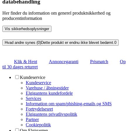
databehandling
Her finder du information om generel produktsikkerhed og
producentinformation
Vis sikkerhedsoplysninger
Hvad andre synes (0)
Dette produkt er endnu ikke blevet bedømt.
0
Klik & Hent
Annoncegaranti
Prismatch
Op
til 30 dages returret
Kundeservice
Kundeservice
Varehuse / åbningstider
Elgigantens kundefordele
Services
Information om spam/phishing-emails og SMS
Fortrydelsesret
Elgigantens privatlivspolitik
Partner
Cookiepolitik
Om Elgiganten