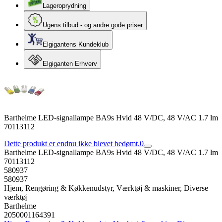
Lageroprydning
Ugens tilbud - og andre gode priser
Elgigantens Kundeklub
Elgiganten Erhverv
Barthelme LED-signallampe BA9s Hvid 48 V/DC, 48 V/AC 1.7 lm
70113112
Dette produkt er endnu ikke blevet bedømt.
0
Barthelme LED-signallampe BA9s Hvid 48 V/DC, 48 V/AC 1.7 lm
70113112
580937
580937
Hjem, Rengøring & Køkkenudstyr, Værktøj & maskiner, Diverse
værktøj
Barthelme
2050001164391