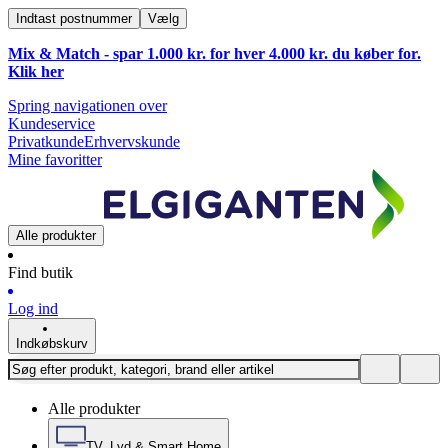
Indtast postnummer
Vælg
Mix & Match - spar 1.000 kr. for hver 4.000 kr. du køber for.
Klik
her
Spring navigationen over
Kundeservice
Privatkunde
Erhvervskunde
Mine favoritter
Alle produkter
Find butik
Log ind
Indkøbskurv
Alle produkter
TV, Lyd & Smart Home