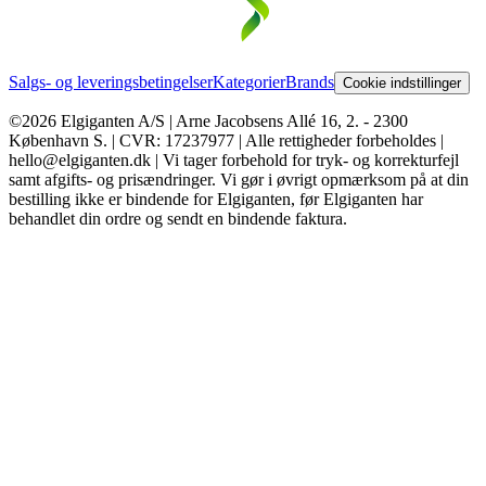
Salgs- og leveringsbetingelser
Kategorier
Brands
Cookie indstillinger
©2026 Elgiganten A/S | Arne Jacobsens Allé 16, 2. - 2300
København S. | CVR: 17237977 | Alle rettigheder forbeholdes |
hello@elgiganten.dk | Vi tager forbehold for tryk- og korrekturfejl
samt afgifts- og prisændringer. Vi gør i øvrigt opmærksom på at din
bestilling ikke er bindende for Elgiganten, før Elgiganten har
behandlet din ordre og sendt en bindende faktura.