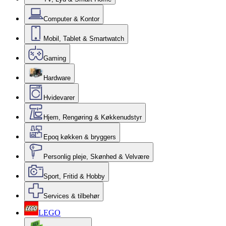
Computer & Kontor
Mobil, Tablet & Smartwatch
Gaming
Hardware
Hvidevarer
Hjem, Rengøring & Køkkenudstyr
Epoq køkken & bryggers
Personlig pleje, Skønhed & Velvære
Sport, Fritid & Hobby
Services & tilbehør
LEGO